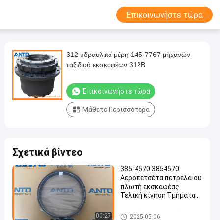
Επικοινωνήστε τώρα
312 υδραυλικά μέρη 145-7767 μηχανών
ταξιδιού εκσκαφέων 312B
Επικοινωνήστε τώρα
Μάθετε Περισσότερα
Σχετικά βίντεο
385-4570 3854570
Αεροπετσέτα πετρελαίου
πλωτή εκσκαφέας
Τελική κίνηση Τμήματα
για 735C 740C C15
Τελικό Drive εκσκαφέων
00:27
2025-05-06