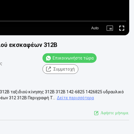
Auto
Picture-
Fullscre
in-
Picture
διού εκσκαφέων 312B
Επικοινωνήστε τώρα
ις
Συμμετοχή
312B ταξιδιού κίνησης 312B 312B 142-6825 1426825 υδραυλικό
ων 312 312B Περιγραφή Τ...
Δείτε περισσότερα
Αφήστε μήνυμα.