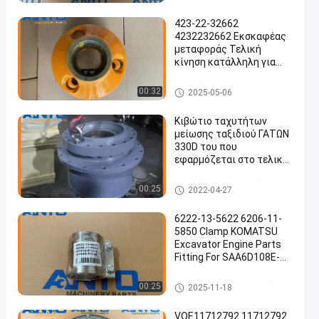
423-22-32662
4232232662 Εκσκαφέας
μεταφοράς Τελική
κίνηση κατάλληλη για
en
KOMATSU WA380
WA380Z
Τελικό Drive εκσκαφέων
00:32
2025-05-06
Κιβώτιο ταχυτήτων
μείωσης ταξιδιού ΓΑΤΩΝ
330D του που
εφαρμόζεται στο τελικό
Drive εκσκαφέων 227-
6189
Τελικό Drive εκσκαφέων
00:25
2022-04-27
6222-13-5622 6206-11-
5850 Clamp KOMATSU
Excavator Engine Parts
Fitting For SAA6D108E-
2A-8
μέρη μηχανών εκσκαφέων
00:25
2025-11-18
VOE11712792 11712792