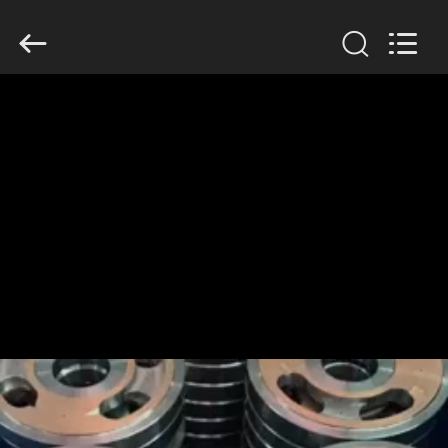
Anto
Machinery
Parts
Co.,Ltd..
All
Rights
Reserved.
ΣΠΊΤΙ
ΠΡΟΪΌΝΤΑ
ΠΕΡΊΠΟΥ
ΕΜΕΊΣ
ΓΎΡΟΣ
ΕΡΓΟΣΤΑΣΊΩΝ
ΠΟΙΟΤΙΚΌΣ