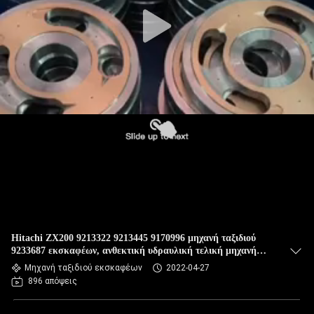
ΈΛΕΓΧΟΣ
ΜΠΛΟΓΚ
SITEMAP
ΠΟΛΙΤΙΚΉ
ΑΠΟΡΡΉΤΟΥ
Hitachi ZX200 9213322 9213445 9170996 μηχανή ταξιδιού
9233687 εκσκαφέων, ανθεκτική υδραυλική τελική μηχανή
Drive
Μηχανή ταξιδιού εκσκαφέων
2022-04-27
896 απόψεις