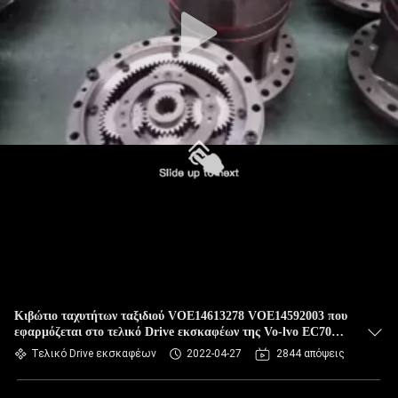
ΈΛΕΓΧΟΣ
ΜΠΛΟΓΚ
SITEMAP
ΠΟΛΙΤΙΚΉ
ΑΠΟΡΡΉΤΟΥ
Κιβώτιο ταχυτήτων ταξιδιού VOE14613278 VOE14592003 που
εφαρμόζεται στο τελικό Drive εκσκαφέων της Vo-lvo EC700B
EC700C
Τελικό Drive εκσκαφέων
2022-04-27
2844 απόψεις