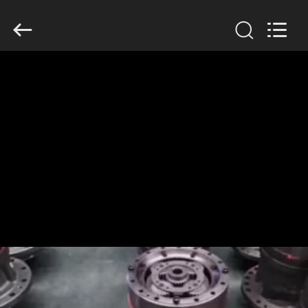
Anto
Machinery
Parts
Co.,Ltd..
All
Rights
Reserved.
ΣΠΊΤΙ
ΠΡΟΪΌΝΤΑ
ΠΕΡΊΠΟΥ
ΕΜΕΊΣ
ΓΎΡΟΣ
ΕΡΓΟΣΤΑΣΊΩΝ
ΠΟΙΟΤΙΚΌΣ