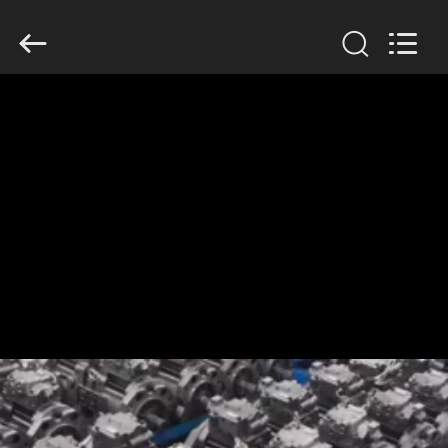
Anto
Machinery
Parts
Co.,Ltd..
All
Rights
Reserved.
ΣΠΊΤΙ
ΠΡΟΪΌΝΤΑ
ΠΕΡΊΠΟΥ
ΕΜΕΊΣ
ΓΎΡΟΣ
ΕΡΓΟΣΤΑΣΊΩΝ
ΠΟΙΟΤΙΚΌΣ