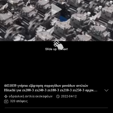
ΈΛΕΓΧΟΣ
ΜΠΛΟΓΚ
SITEMAP
ΠΟΛΙΤΙΚΉ
ΑΠΟΡΡΉΤΟΥ
4451039 γνήσια εξάρτηση σφραγίδων μονάδων αντλιών
Hitachi για zx200-3 zx240-3 zx180-3 zx210-3 zx250-3 αρχικά
μέρη Hitachi
υδραυλική αντλία εκσκαφέων
2022-04-12
320 απόψεις