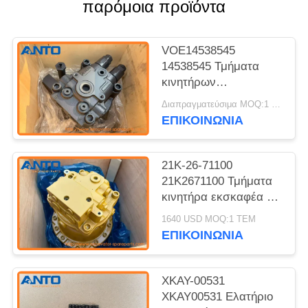
παρόμοια προϊόντα
VOE14538545
14538545 Τμήματα
κινητήρων
εκσκαφικών μηχανών
Διαπραγματεύσιμα MOQ:1 ΤΕΜ
για κινητήρες κλίσης
ΕΠΙΚΟΙΝΩΝΙΑ
EC160E EC170D
EC180C
21K-26-71100
21K2671100 Τμήματα
κινητήρα εκσκαφέα για
PC160 PC180 PC190
1640 USD MOQ:1 ΤΕΜ
ΕΠΙΚΟΙΝΩΝΙΑ
XKAY-00531
XKAY00531 Ελατήριο