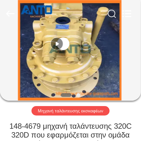
Anto
Machinery
Parts
Co.,Ltd..
All
Rights
Reserved.
ΣΠΊΤΙ
ΠΡΟΪΌΝΤΑ
ΠΕΡΊΠΟΥ
ΕΜΕΊΣ
ΓΎΡΟΣ
ΕΡΓΟΣΤΑΣΊΩΝ
Μηχανή ταλάντευσης εκσκαφέων
148-4679 μηχανή ταλάντευσης 320C
ΠΟΙΟΤΙΚΌΣ
320D που εφαρμόζεται στην ομάδα