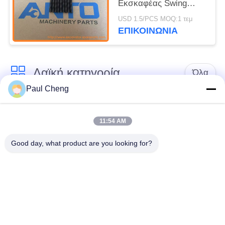
Εκσκαφέας Swing
Motor Για HYUNDAI
USD 1.5/PCS MOQ:1 τεμ
R170W7 R170W7A
ΕΠΙΚΟΙΝΩΝΙΑ
Λαϊκή κατηγορία
Όλα
Paul Cheng
Εκσκαφέας
Τελικό Drive
ανταλλακτικών
εκσκαφέων
11:54 AM
Good day, what product are you looking for?
εργαλείο
μέρη μηχανών
ταλάντευσης
εκσκαφέων
εκσκαφέων
Μηχανή ταξιδιού
Μηχανή ταλάντευσης
εκσκαφέων
εκσκαφέων