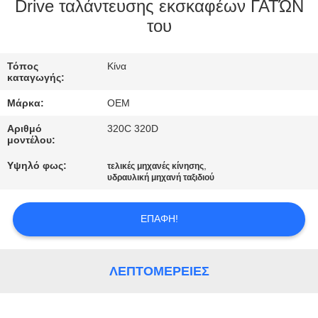
ΈΛΕΓΧΟΣ
Drive ταλάντευσης εκσκαφέων ΓΑΤΏΝ
του
ΜΠΛΟΓΚ
Τόπος
Κίνα
καταγωγής:
SITEMAP
Μάρκα:
OEM
Αριθμό
320C 320D
ΠΟΛΙΤΙΚΉ
μοντέλου:
ΑΠΟΡΡΉΤΟΥ
Υψηλό φως:
,
τελικές μηχανές κίνησης
υδραυλική μηχανή ταξιδιού
ΕΠΑΦΉ!
ΛΕΠΤΟΜΈΡΕΙΕΣ