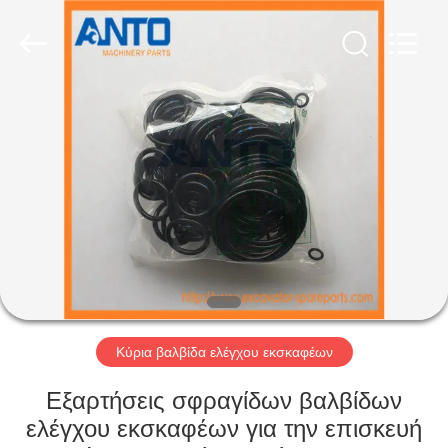
Anto
Machinery
Parts
Co.,Ltd..
All
Rights
Reserved.
ΣΠΊΤΙ
ΠΡΟΪΌΝΤΑ
ΠΕΡΊΠΟΥ
ΕΜΕΊΣ
ΓΎΡΟΣ
ΕΡΓΟΣΤΑΣΊΩΝ
Κύρια βαλβίδα ελέγχου εκσκαφέων
Εξαρτήσεις σφραγίδων βαλβίδων
ΠΟΙΟΤΙΚΌΣ
ελέγχου εκσκαφέων για την επισκευή