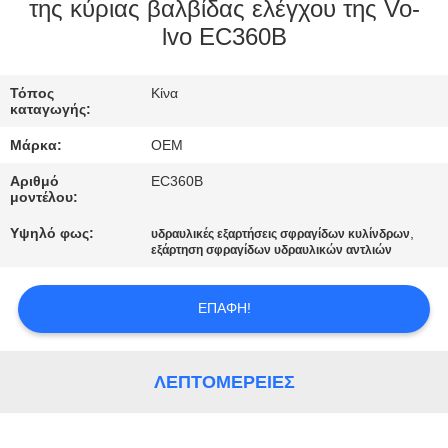
ΈΛΕΓΧΟΣ
της κύριας βαλβίδας ελέγχου της Vo-
lvo EC360B
ΜΠΛΟΓΚ
Τόπος
Κίνα
καταγωγής:
SITEMAP
Μάρκα:
OEM
Αριθμό
EC360B
ΠΟΛΙΤΙΚΉ
μοντέλου:
ΑΠΟΡΡΉΤΟΥ
Υψηλό φως:
,
υδραυλικές εξαρτήσεις σφραγίδων κυλίνδρων
εξάρτηση σφραγίδων υδραυλικών αντλιών
ΕΠΑΦΉ!
ΛΕΠΤΟΜΈΡΕΙΕΣ