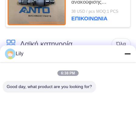
ανακούφισης
Εναλλακτικά
38 USD / pcs MOQ:1 PCS
εξαρτήματα σκάφους
ΕΠΙΚΟΙΝΩΝΙΑ
για C7.1 C9 330D
Λαϊκή κατηγορία
Όλα
Lily
Εκσκαφέας
Τελικό Drive
ανταλλακτικών
εκσκαφέων
6:38 PM
Good day, what product are you looking for?
εργαλείο
μέρη μηχανών
ταλάντευσης
εκσκαφέων
εκσκαφέων
Μηχανή ταξιδιού
Μηχανή ταλάντευσης
εκσκαφέων
εκσκαφέων