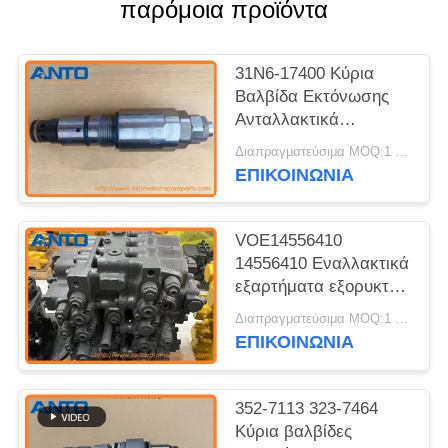
παρόμοια προϊόντα
31N6-17400 Κύρια
Βαλβίδα Εκτόνωσης
Ανταλλακτικά
Εκσκαφέα HYUNDAI
Διαπραγματεύσιμα MOQ:1 τεμ
Για R210LC-7 R220LC-
ΕΠΙΚΟΙΝΩΝΙΑ
7
VOE14556410
14556410 Εναλλακτικά
εξαρτήματα εξορυκτών
βαλβίδων ελέγχου για
Διαπραγματεύσιμα MOQ:1 PCS
EC460B EC460C
ΕΠΙΚΟΙΝΩΝΙΑ
352-7113 323-7464
Κύρια βαλβίδες