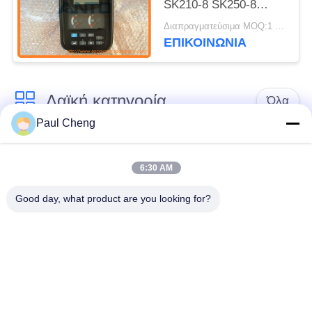
SK210-8 SK250-8
Kobelco Excavator
Διαπραγματεύσιμα MOQ:1 η/υ
Monitor
ΕΠΙΚΟΙΝΩΝΙΑ
YN59S00021F2
YN59S00021F3
Λαϊκή κατηγορία
Όλα
Paul Cheng
Εκσκαφέας
Τελικό Drive
ανταλλακτικών
εκσκαφέων
6:30 AM
Good day, what product are you looking for?
εργαλείο
μέρη μηχανών
ταλάντευσης
εκσκαφέων
εκσκαφέων
Μηχανή ταξιδιού
Μηχανή ταλάντευσης
εκσκαφέων
εκσκαφέων