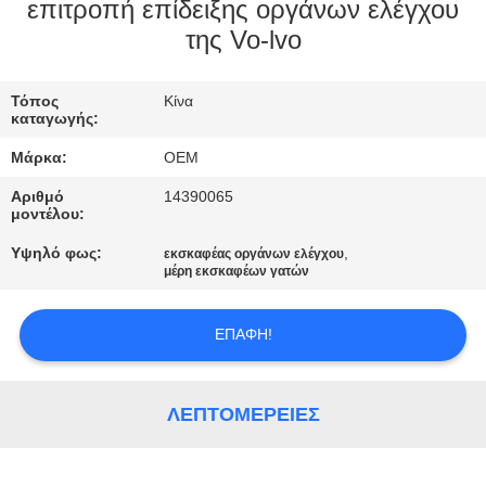
ΈΛΕΓΧΟΣ
επιτροπή επίδειξης οργάνων ελέγχου
της Vo-lvo
ΜΠΛΟΓΚ
Τόπος
Κίνα
καταγωγής:
SITEMAP
Μάρκα:
OEM
Αριθμό
14390065
ΠΟΛΙΤΙΚΉ
μοντέλου:
ΑΠΟΡΡΉΤΟΥ
Υψηλό φως:
,
εκσκαφέας οργάνων ελέγχου
μέρη εκσκαφέων γατών
ΕΠΑΦΉ!
ΛΕΠΤΟΜΈΡΕΙΕΣ