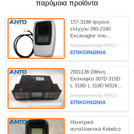
παρόμοια προϊόντα
157-3198 όργανο
ελέγχου 260-2160
Excavagtor που
εφαρμόζεται στα μέρη
Διαπραγματεύσιμα MOQ:1 η/υ
εκσκαφέων ΓΑΤΩΝ
ΕΠΙΚΟΙΝΩΝΙΑ
312C 320C 325C 330C
2931136 Οθόνη
Εκσκαφέα 307D 315D
L 319D L 319D M316D
M318D M313D 312D
Διαπραγματεύσιμα MOQ:1 η/υ
311D 320D 323D
ΕΠΙΚΟΙΝΩΝΙΑ
Ηλεκτρικά
ανταλλακτικά Kobelco