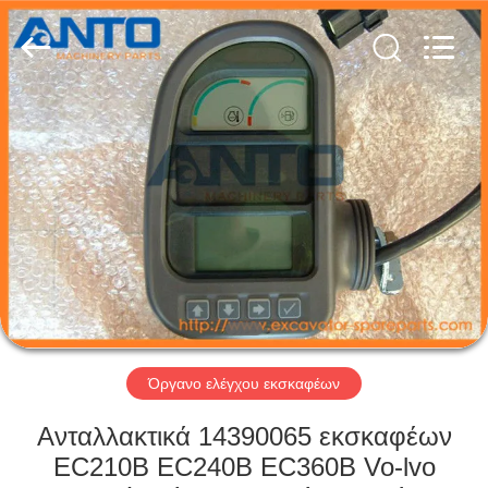
Anto
Machinery
Parts
Co.,Ltd..
All
Rights
Reserved.
ΣΠΊΤΙ
ΠΡΟΪΌΝΤΑ
ΠΕΡΊΠΟΥ
ΕΜΕΊΣ
ΓΎΡΟΣ
ΕΡΓΟΣΤΑΣΊΩΝ
Όργανο ελέγχου εκσκαφέων
Ανταλλακτικά 14390065 εκσκαφέων
ΠΟΙΟΤΙΚΌΣ
EC210B EC240B EC360B Vo-lvo