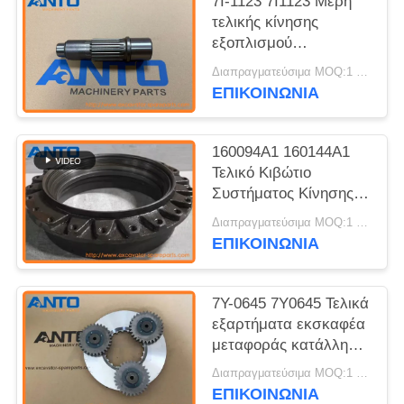
7I-1123 7I1123 Μέρη
τελικής κίνησης
εξοπλισμού
εξοπλισμού
Διαπραγματεύσιμα MOQ:1 ΤΕΜ
εξοπλισμού
ΕΠΙΚΟΙΝΩΝΙΑ
εξοπλισμού
εξοπλισμού
εξοπλισμού
160094A1 160144A1
εξοπλισμού
Τελικό Κιβώτιο
Συστήματος Κίνησης
Γρανάζι Εκσκαφέα
Διαπραγματεύσιμα MOQ:1 τεμ
Ανταλλακτικά
ΕΠΙΚΟΙΝΩΝΙΑ
Εφαρμόζεται σε
Sumitomo SH200
7Y-0645 7Y0645 Τελικά
εξαρτήματα εκσκαφέα
μεταφοράς κατάλληλα
για C9 3126B 325C
Διαπραγματεύσιμα MOQ:1 τεμ
328D LCR 330B
ΕΠΙΚΟΙΝΩΝΙΑ