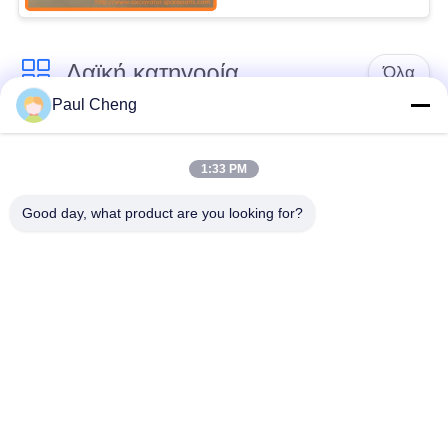
Λαϊκή κατηγορία
Όλα
Paul Cheng
Εκσκαφέας
Τελικό Drive
ανταλλακτικών
εκσκαφέων
1:33 PM
Good day, what product are you looking for?
εργαλείο
μέρη μηχανών
ταλάντευσης
εκσκαφέων
εκσκαφέων
Μηχανή ταξιδιού
Μηχανή ταλάντευσης
εκσκαφέων
εκσκαφέων
Ρουλεμάν
υδραυλική αντλία
εκσκαφέων
εκσκαφέων