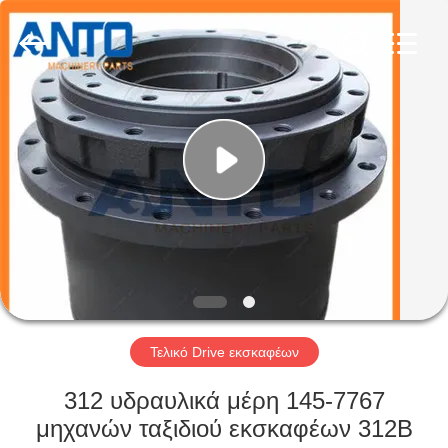
Anto
Machinery
Parts
Co.,Ltd..
All
Rights
Reserved.
ΣΠΊΤΙ
ΠΡΟΪΌΝΤΑ
ΠΕΡΊΠΟΥ
ΕΜΕΊΣ
ΓΎΡΟΣ
ΕΡΓΟΣΤΑΣΊΩΝ
Τελικό Drive εκσκαφέων
312 υδραυλικά μέρη 145-7767
ΠΟΙΟΤΙΚΌΣ
μηχανών ταξιδιού εκσκαφέων 312B