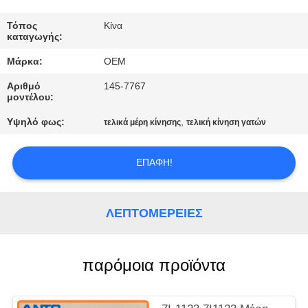
ΈΛΕΓΧΟΣ
Τόπος
Κίνα
καταγωγής:
ΜΠΛΟΓΚ
Μάρκα:
OEM
Αριθμό
145-7767
SITEMAP
μοντέλου:
Υψηλό φως:
,
τελικά μέρη κίνησης
τελική κίνηση γατών
ΠΟΛΙΤΙΚΉ
ΑΠΟΡΡΉΤΟΥ
ΕΠΑΦΉ!
ΛΕΠΤΟΜΈΡΕΙΕΣ
παρόμοια προϊόντα