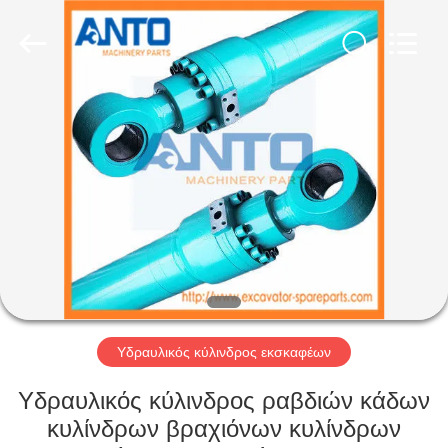
Anto
Machinery
Parts
Co.,Ltd..
All
Rights
Reserved.
ΣΠΊΤΙ
ΠΡΟΪΌΝΤΑ
ΠΕΡΊΠΟΥ
ΕΜΕΊΣ
ΓΎΡΟΣ
ΕΡΓΟΣΤΑΣΊΩΝ
Υδραυλικός κύλινδρος εκσκαφέων
Υδραυλικός κύλινδρος ραβδιών κάδων
ΠΟΙΟΤΙΚΌΣ
κυλίνδρων βραχιόνων κυλίνδρων