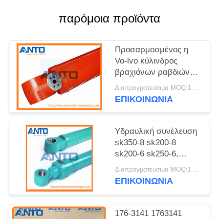
παρόμοια προϊόντα
Προσαρμοσμένος η
Vo-lvo κύλινδρος
βραχιόνων ραβδιών
κάδων εκσκαφέων
Διαπραγματεύσιμα MOQ:1 η/υ
υδραυλικός που
ΕΠΙΚΟΙΝΩΝΙΑ
εφαρμόζεται σε EC55
EC140 EC210 EC240
EC290 EC360 EC460
Υδραυλική συνέλευση
sk350-8 sk200-8
sk200-6 sk250-6,
ξύλινη συσκευασία
Διαπραγματεύσιμα MOQ:1 η/υ
κυλίνδρων εκσκαφέων
ΕΠΙΚΟΙΝΩΝΙΑ
Kobelco κιβωτίων
176-3141 1763141