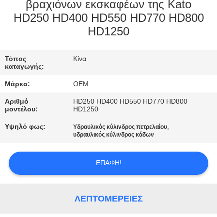
ΈΛΕΓΧΟΣ
βραχιόνων εκσκαφέων της Kato
HD250 HD400 HD550 HD770 HD800
HD1250
ΜΠΛΟΓΚ
Τόπος
Κίνα
SITEMAP
καταγωγής:
Μάρκα:
OEM
ΠΟΛΙΤΙΚΉ
Αριθμό
HD250 HD400 HD550 HD770 HD800
ΑΠΟΡΡΉΤΟΥ
μοντέλου:
HD1250
Υψηλό φως:
,
Υδραυλικός κύλινδρος πετρελαίου
υδραυλικός κύλινδρος κάδων
ΕΠΑΦΉ!
ΛΕΠΤΟΜΈΡΕΙΕΣ