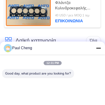
Φλάντζα
Κυλινδροκεφαλής
Ανταλλακτικά
40 USD / pcs MOQ:1 τεμ
Εκσκαφέα Κατάλληλο
ΕΠΙΚΟΙΝΩΝΙΑ
για C6.6 320D 320DL
Λαϊκή κατηγορία
Όλα
Paul Cheng
Εκσκαφέας
Τελικό Drive
ανταλλακτικών
εκσκαφέων
12:31 PM
Good day, what product are you looking for?
εργαλείο
μέρη μηχανών
ταλάντευσης
εκσκαφέων
εκσκαφέων
Μηχανή ταξιδιού
Μηχανή ταλάντευσης