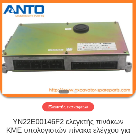
Anto
Machinery
Parts
Co.,Ltd..
All
Rights
Reserved.
ΣΠΊΤΙ
ΠΡΟΪΌΝΤΑ
ΠΕΡΊΠΟΥ
ΕΜΕΊΣ
ΓΎΡΟΣ
ΕΡΓΟΣΤΑΣΊΩΝ
Ελεγκτής εκσκαφέων
YN22E00146F2 ελεγκτής πινάκων
ΠΟΙΟΤΙΚΌΣ
ΚΜΕ υπολογιστών πίνακα ελέγχου για