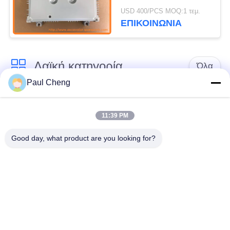
ZX330-3-HCMC
USD 400/PCS MOQ:1 τεμ.
ZX330-3F
ΕΠΙΚΟΙΝΩΝΙΑ
Λαϊκή κατηγορία
Όλα
Paul Cheng
Εκσκαφέας
Τελικό Drive
ανταλλακτικών
εκσκαφέων
11:39 PM
Good day, what product are you looking for?
εργαλείο
μέρη μηχανών
ταλάντευσης
εκσκαφέων
εκσκαφέων
Μηχανή ταξιδιού
Μηχανή ταλάντευσης
εκσκαφέων
εκσκαφέων