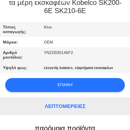
ΈΛΕΓΧΟΣ
τα μέρη εκσκαφέων Kobelco SK200-
6E SK210-6E
ΜΠΛΟΓΚ
Τόπος
Κίνα
καταγωγής:
SITEMAP
Μάρκα:
OEM
Αριθμό
YN22E00146F2
ΠΟΛΙΤΙΚΉ
μοντέλου:
ΑΠΟΡΡΉΤΟΥ
Υψηλό φως:
,
ελεγκτής kobelco
εξαρτήματα εκσκαφέων
ΕΠΑΦΉ!
ΛΕΠΤΟΜΈΡΕΙΕΣ
παρόμοια προϊόντα