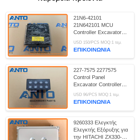
21N6-42101
21N642101 MCU
Controller Excavator
Controller Fitting For
USD 150/PCS MOQ:1 τεμ.
HYUNDAI R210LC7
ΕΠΙΚΟΙΝΩΝΙΑ
227-7575 2277575
Control Panel
Excavator Controller
Fitting For 311D LRR
USD 96/PCS MOQ:1 τεμ.
312D 312DL 312D2
ΕΠΙΚΟΙΝΩΝΙΑ
9260333 Ελεγκτής
Ελεγκτής Εξόρυξης για
την HITACHI ZX330-3