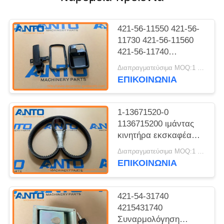
421-56-11550 421-56-
11730 421-56-11560
421-56-11740
Χειρολαβή Δ.Α.
Διαπραγματεύσιμα MOQ:1 τεμ
KOMATSU
ΕΠΙΚΟΙΝΩΝΙΑ
Ανταλλακτικά
Φορτωτή Τροχοφόρου
WA800-3E0
1-13671520-0
1136715200 ιμάντας
κινητήρα εκσκαφέα
κατάλληλος για 6WG1
Διαπραγματεύσιμα MOQ:1 τεμ
670G LC 870G LC
ΕΠΙΚΟΙΝΩΝΙΑ
421-54-31740
4215431740
Συναρμολόγηση