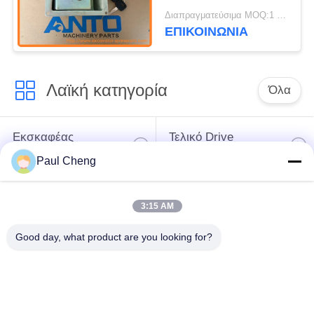
Κλειδαριάς
Διαπραγματεύσιμα MOQ:1 τεμ
Ανταλλακτικά
ΕΠΙΚΟΙΝΩΝΙΑ
Φορτωτή Τροχών
KOMATSU Για WA200-
6
Λαϊκή κατηγορία
Όλα
Εκσκαφέας
Τελικό Drive
ανταλλακτικών
εκσκαφέων
Paul Cheng
εργαλείο
μέρη μηχανών
3:15 AM
ταλάντευσης
εκσκαφέων
εκσκαφέων
Good day, what product are you looking for?
Μηχανή ταξιδιού
Μηχανή ταλάντευσης
εκσκαφέων
εκσκαφέων