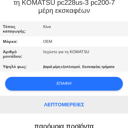
ΈΛΕΓΧΟΣ
τη KOMATSU pc228us-3 pc200-7
μέρη εκσκαφέων
ΜΠΛΟΓΚ
Τόπος
Κίνα
καταγωγής:
SITEMAP
Μάρκα:
OEM
Αριθμό
Ισχύστε για τη KOMATSU
ΠΟΛΙΤΙΚΉ
μοντέλου:
ΑΠΟΡΡΉΤΟΥ
Υψηλό φως:
,
βαριά μέρη εξοπλισμού
Εκσκαφέας τμήματα
ΕΠΑΦΉ!
ΛΕΠΤΟΜΈΡΕΙΕΣ
παρόμοια προϊόντα