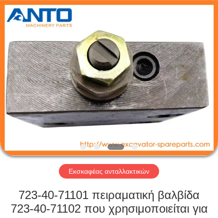
Anto
Machinery
Parts
Co.,Ltd..
All
Rights
Reserved.
ΣΠΊΤΙ
ΠΡΟΪΌΝΤΑ
ΠΕΡΊΠΟΥ
ΕΜΕΊΣ
ΓΎΡΟΣ
ΕΡΓΟΣΤΑΣΊΩΝ
Εκσκαφέας ανταλλακτικών
723-40-71101 πειραματική βαλβίδα
ΠΟΙΟΤΙΚΌΣ
723-40-71102 που χρησιμοποιείται για