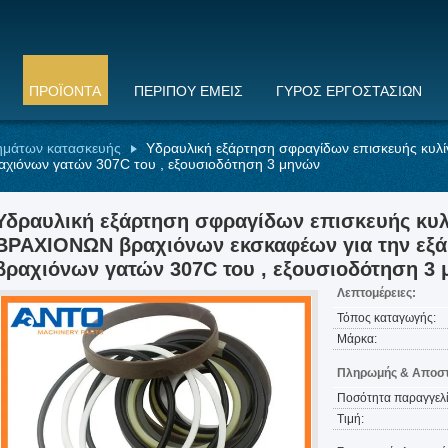
ΠΡΟΪΌΝΤΑ
ΠΕΡΊΠΟΥ ΕΜΕΊΣ
ΓΎΡΟΣ ΕΡΓΟΣΤΑΣΊΩΝ
ημάτων κατασκευής
Υδραυλική εξάρτηση σφραγίδων επισκευής κ
αχιόνων γατών 307C του , εξουσιοδότηση 3 μηνών
Υδραυλική εξάρτηση σφραγίδων επισκευής κ
ΒΡΑΧΙΟΝΩΝ βραχιόνων εκσκαφέων για την εξ
βραχιόνων γατών 307C του , εξουσιοδότηση 3
Λεπτομέρειες:
Τόπος καταγωγής:
Μάρκα:
Πληρωμής & Αποστ
Ποσότητα παραγγελί
Τιμή: