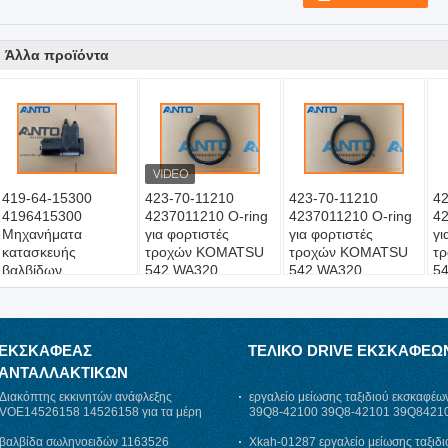
Άλλα προϊόντα
419-64-15300
423-70-11210
423-70-11210
42
4196415300
4237011210 O-ring
4237011210 O-ring
42
Μηχανήματα
για φορτιστές
για φορτιστές
γι
κατασκευής
τροχών KOMATSU
τροχών KOMATSU
τ
βαλβίδων
542 WA320
542 WA320
5
διεύθυνσης Μέρη
WA320PZ WA350
WA320PZ WA350
W
για 532 WA320
WA380
WA380
W
ΕΚΣΚΑΦΈΑΣ
ΤΕΛΙΚΌ DRIVE ΕΚΣΚΑΦΈΩ
ΑΝΤΑΛΛΑΚΤΙΚΏΝ
Διακόπτης εκκινητών ανάφλεξης
εργαλείο μείωσης ταξιδιού εκσκαφέω
VOE14526158 14526158 για τα μέρη
39Q8-42100 39Q8-42101 39Q8421
εκσκαφέων της Vo-lvo EC210B EC290B
39Q842101 r300lc-9
EC460B
βαλβίδα σωληνοειδών 1163526
Xkah-01287 εργαλείο μείωσης ταξιδι