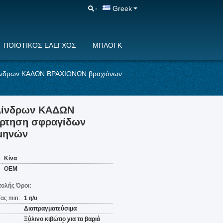
Greek
ΠΟΙΟΤΙΚΌΣ ΈΛΕΓΧΟΣ
ΜΠΛΟΓΚ
υλίνδρων ΚΑΔΩΝ ΒΡΑΧΙΟΝΩΝ βραχιόνων
υλίνδρων ΚΑΔΩΝ
άρτηση σφραγίδων
 μηνών
Κίνα
OEM
ολής Όροι:
ας min:
1 η/υ
Διαπραγματεύσιμα
Ξύλινο κιβώτιο για τα βαριά