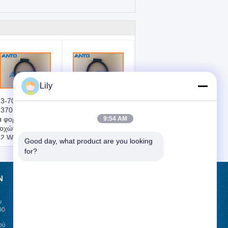
Lily
3-70-11210
423-70-11210
37011210 O-ring
4237011210 O-ring
α φορτιστές
για φορτιστές
9:54 AM
ροχών KOMATSU
τροχών KOMATSU
42 WA320
542 WA320
Good day, what product are you looking 
A320PZ WA350
WA320PZ WA350
for?
A380
WA380
Ν
ΑΊΤΗΣΗ ΚΡΆΤΗΣΗΣ
ν
Στείλε
00
ού