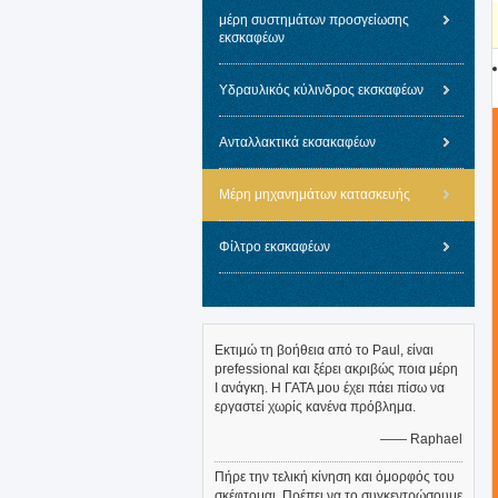
μέρη συστημάτων προσγείωσης
εκσκαφέων
Υδραυλικός κύλινδρος εκσκαφέων
Ανταλλακτικά εκσακαφέων
Μέρη μηχανημάτων κατασκευής
Φίλτρο εκσκαφέων
Εκτιμώ τη βοήθεια από το Paul, είναι
prefessional και ξέρει ακριβώς ποια μέρη
Ι ανάγκη. Η ΓΑΤΑ μου έχει πάει πίσω να
εργαστεί χωρίς κανένα πρόβλημα.
—— Raphael
Πήρε την τελική κίνηση και όμορφός του
σκέφτομαι. Πρέπει να το συγκεντρώσουμε