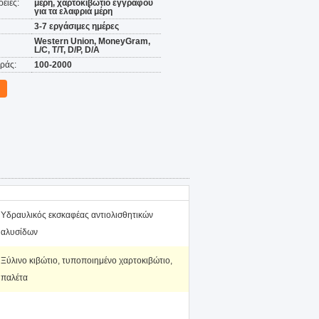
ειες:
μέρη, χαρτοκιβώτιο εγγράφου
για τα ελαφριά μέρη
3-7 εργάσιμες ημέρες
Western Union, MoneyGram,
L/C, T/T, D/P, D/A
ράς:
100-2000
Υδραυλικός εκσκαφέας αντιολισθητικών
αλυσίδων
Ξύλινο κιβώτιο, τυποποιημένο χαρτοκιβώτιο,
παλέτα