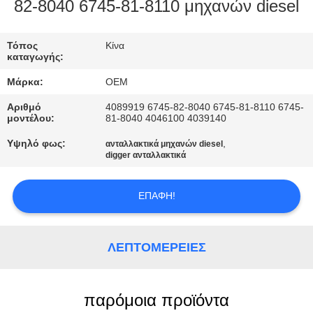
ΈΛΕΓΧΟΣ
82-8040 6745-81-8110 μηχανών diesel
ΜΠΛΟΓΚ
Τόπος
Κίνα
καταγωγής:
Μάρκα:
OEM
SITEMAP
Αριθμό
4089919 6745-82-8040 6745-81-8110 6745-
μοντέλου:
81-8040 4046100 4039140
ΠΟΛΙΤΙΚΉ
Υψηλό φως:
,
ανταλλακτικά μηχανών diesel
ΑΠΟΡΡΉΤΟΥ
digger ανταλλακτικά
ΕΠΑΦΉ!
ΛΕΠΤΟΜΈΡΕΙΕΣ
παρόμοια προϊόντα