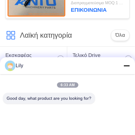
εξαρτήματα εξορυκτών
Διαπραγματεύσιμα MOQ:1 τεμ
ΕΠΙΚΟΙΝΩΝΙΑ
Λαϊκή κατηγορία
Όλα
Εκσκαφέας
Τελικό Drive
ανταλλακτικών
εκσκαφέων
Lily
εργαλείο
μέρη μηχανών
6:33 AM
ταλάντευσης
εκσκαφέων
εκσκαφέων
Good day, what product are you looking for?
Μηχανή ταξιδιού
Μηχανή ταλάντευσης
εκσκαφέων
εκσκαφέων