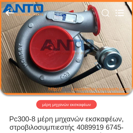
Anto
Machinery
Parts
Co.,Ltd..
All
Rights
Reserved.
ΣΠΊΤΙ
ΠΡΟΪΌΝΤΑ
ΠΕΡΊΠΟΥ
ΕΜΕΊΣ
ΓΎΡΟΣ
ΕΡΓΟΣΤΑΣΊΩΝ
μέρη μηχανών εκσκαφέων
Pc300-8 μέρη μηχανών εκσκαφέων,
ΠΟΙΟΤΙΚΌΣ
στροβιλοσυμπιεστής 4089919 6745-