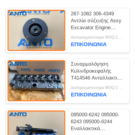
267-1082 306-4349
Αντλία σύζευξης Assy
Excavator Engine
Parts For S3Q2 303.5C
Διαπραγματεύσιμα MOQ:1 ΤΕΜ
CR 304D CR
ΕΠΙΚΟΙΝΩΝΙΑ
Συναρμολόγηση
Κυλινδροκεφαλής
T414546 Ανταλλακτικά
Εκσκαφέα Κατάλληλα
Διαπραγματεύσιμα MOQ:1 τεμ
για C7.1 320D2 323D3
ΕΠΙΚΟΙΝΩΝΙΑ
095000-6242 095000-
6243 095000-6244
Εναλλακτικά