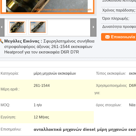
Συσκευασία λεπτομέρ
Χρόνος παράδοσης:
Όροι πληρωμής:
Δυνατότητα προσφο
Επικοινωνία
Μεγάλες Εικόνας :
Σφυρηλατημένος συνήθεια
στροφαλοφόρος άξονας 261-1544 εκσκαφέων
Heatproof για τον εκσακαφέα D6R D7R
Κατηγορία:
μέρη μηχανών εκσκαφέων
Τύπος εκσκαφέων:
εκσ
261-1544
Χρησιμοποιημένος
D6R
Μέρη αριθ.:
για:
MOQ:
1 η/υ
όρος στοιχείων:
Νέα
Εγγύηση:
12 Μήνες
ανταλλακτικά μηχανών diesel
μέρη μηχανών εκ
Επισημαίνω:
,