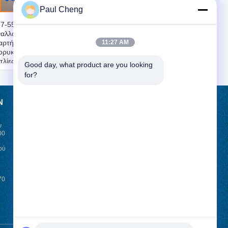
Paul Cheng
7-5541 1375541
65.11101-7356
αλλακτικά
106675-466F αντλία
αρτήματα
έγχυσης καυσίμου
11:27 AM
ορυκτών για
DOOSAN
τλίες καυσίμου
ανταλλακτικά
Good day, what product are you looking 
εξορυκτικού για
for?
MEGA 300-V
Ν
ΑΊΤΗΣΗ ΚΡΆΤΗΣΗΣ
ν
Στείλε
00
ού
News
70
E-Mail
Sitemap
|
Mobile Site
ΗΣ