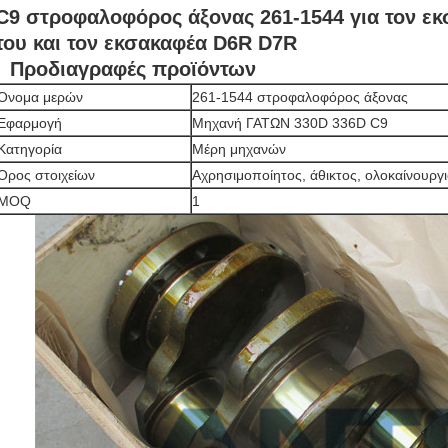
C9 στροφαλοφόρος άξονας 261-1544 για τον ε
του και τον εκσακαφέα D6R D7R
Προδιαγραφές προϊόντων
Όνομα μερών
261-1544
στροφαλοφόρος άξονας
Εφαρμογή
Μηχανή ΓΑΤΩΝ 330D 336D C9
Κατηγορία
Μέρη μηχανών
Όρος στοιχείων
Αχρησιμοποίητος, άθικτος, ολοκαίνουργ
MOQ
1