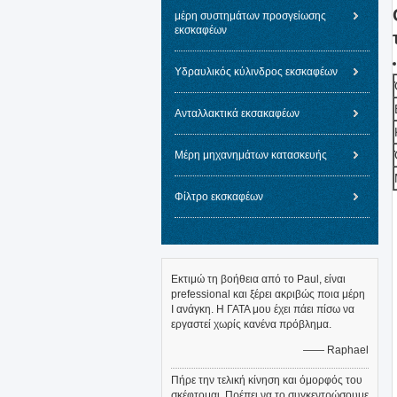
μέρη συστημάτων προσγείωσης
εκσκαφέων
Υδραυλικός κύλινδρος εκσκαφέων
Ανταλλακτικά εκσακαφέων
Μέρη μηχανημάτων κατασκευής
Φίλτρο εκσκαφέων
Εκτιμώ τη βοήθεια από το Paul, είναι
prefessional και ξέρει ακριβώς ποια μέρη
Ι ανάγκη. Η ΓΑΤΑ μου έχει πάει πίσω να
εργαστεί χωρίς κανένα πρόβλημα.
—— Raphael
Πήρε την τελική κίνηση και όμορφός του
σκέφτομαι. Πρέπει να το συγκεντρώσουμε