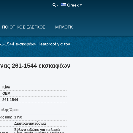
Greek
ΠΟΙΟΤΙΚΌΣ ΈΛΕΓΧΟΣ
ΜΠΛΟΓΚ
1-1544 εκσκαφέων Heatproof για τον
νας 261-1544 εκσκαφέων
Κίνα
OEM
261-1544
ολής Όροι:
ας min:
1 η/υ
Διαπραγματεύσιμα
Ξύλινο κιβώτιο για τα βαριά