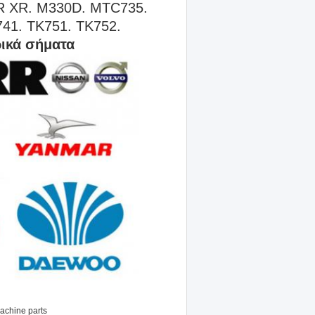
D7R XR. M330D. MTC735.
741. TK751. TK752.
ικά σήματα
achine parts