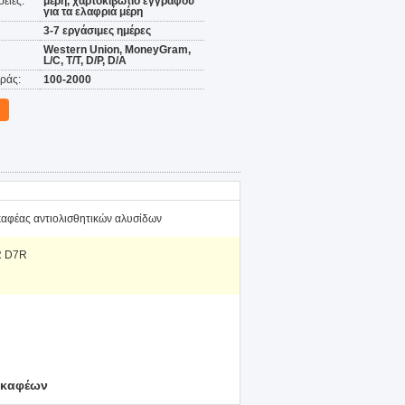
ειες:
μέρη, χαρτοκιβώτιο εγγράφου
για τα ελαφριά μέρη
3-7 εργάσιμες ημέρες
Western Union, MoneyGram,
L/C, T/T, D/P, D/A
ράς:
100-2000
καφέας αντιολισθητικών αλυσίδων
 D7R
σκαφέων