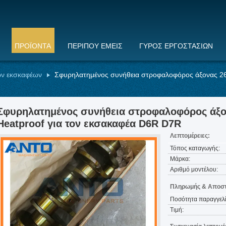
ΠΡΟΪΌΝΤΑ
ΠΕΡΊΠΟΥ ΕΜΕΊΣ
ΓΎΡΟΣ ΕΡΓΟΣΤΑΣΊΩΝ
ών εκσκαφέων
Σφυρηλατημένος συνήθεια στροφαλοφόρος άξονας 26
Σφυρηλατημένος συνήθεια στροφαλοφόρος άξο
Heatproof για τον εκσακαφέα D6R D7R
Λεπτομέρειες:
Τόπος καταγωγής:
Μάρκα:
Αριθμό μοντέλου:
Πληρωμής & Αποστ
Ποσότητα παραγγελί
Τιμή: