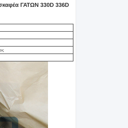
κσκαφέα ΓΑΤΩΝ 330D 336D
ιος