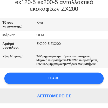
ΈΛΕΓΧΟΣ
ex120-5 ex200-5 ανταλλακτικά
εκσκαφέων ZX200
ΜΠΛΟΓΚ
Τόπος
Κίνα
καταγωγής:
SITEMAP
Μάρκα:
OEM
Αριθμό
EX200-5 ZX200
ΠΟΛΙΤΙΚΉ
μοντέλου:
ΑΠΟΡΡΉΤΟΥ
Υψηλό φως:
,
24V μηχανή ανεμιστήρων ανεμιστήρων
,
Μηχανή ανεμιστήρων 4370266 ανεμιστήρων
Ex200-5 μηχανή ανεμιστήρων ανεμιστήρων
ΕΠΑΦΉ!
ΛΕΠΤΟΜΈΡΕΙΕΣ