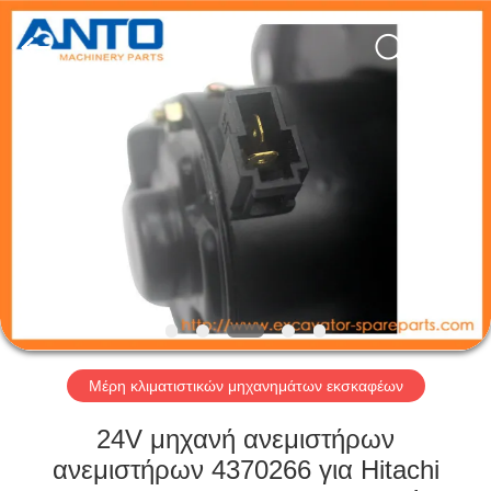
Anto
Machinery
Parts
Co.,Ltd..
All
Rights
Reserved.
ΣΠΊΤΙ
ΠΡΟΪΌΝΤΑ
ΠΕΡΊΠΟΥ
ΕΜΕΊΣ
ΓΎΡΟΣ
ΕΡΓΟΣΤΑΣΊΩΝ
Μέρη κλιματιστικών μηχανημάτων εκσκαφέων
24V μηχανή ανεμιστήρων
ΠΟΙΟΤΙΚΌΣ
ανεμιστήρων 4370266 για Hitachi