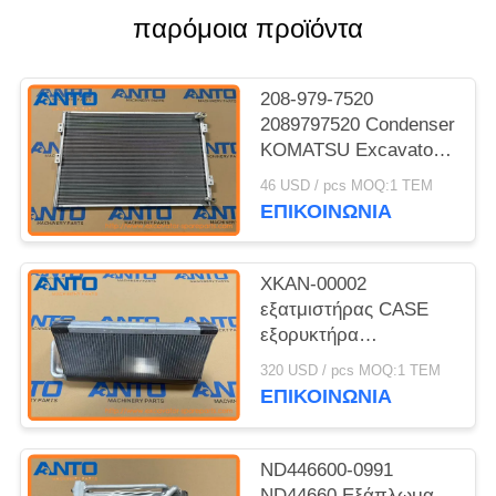
παρόμοια προϊόντα
208-979-7520
2089797520 Condenser
KOMATSU Excavator
Air Conditioner Parts
46 USD / pcs MOQ:1 ΤΕΜ
For PC300-8 PC350-8
ΕΠΙΚΟΙΝΩΝΙΑ
XKAN-00002
εξατμιστήρας CASE
εξορυκτήρα
εξαρτήματα
320 USD / pcs MOQ:1 ΤΕΜ
κλιματιστικού
ΕΠΙΚΟΙΝΩΝΙΑ
κατάλληλα για CX57C
CX60C
ND446600-0991
ND44660 Εξάπλωμα