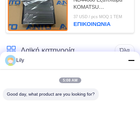
KOMATSU
ανταλλακτικά
37 USD / pcs MOQ:1 ΤΕΜ
εξορυκτών για PC130
ΕΠΙΚΟΙΝΩΝΙΑ
0-0990PC160
Λαϊκή κατηγορία
Όλα
Lily
Εκσκαφέας
Τελικό Drive
ανταλλακτικών
εκσκαφέων
5:08 AM
Good day, what product are you looking for?
εργαλείο
μέρη μηχανών
ταλάντευσης
εκσκαφέων
εκσκαφέων
Μηχανή ταξιδιού
Μηχανή ταλάντευσης
εκσκαφέων
εκσκαφέων