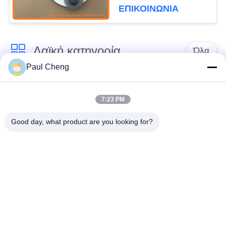
328D LCR 330B
ΕΠΙΚΟΙΝΩΝΙΑ
Λαϊκή κατηγορία
Όλα
Paul Cheng
Εκσκαφέας
Τελικό Drive
ανταλλακτικών
εκσκαφέων
7:23 PM
Good day, what product are you looking for?
εργαλείο
μέρη μηχανών
ταλάντευσης
εκσκαφέων
εκσκαφέων
Μηχανή ταξιδιού
Μηχανή ταλάντευσης
εκσκαφέων
εκσκαφέων
Ρουλεμάν
υδραυλική αντλία