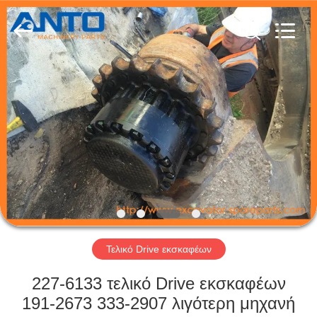
Anto
Machinery
Parts
Co.,Ltd..
All
Rights
Reserved.
ΣΠΊΤΙ
ΠΡΟΪΌΝΤΑ
ΠΕΡΊΠΟΥ
ΕΜΕΊΣ
ΓΎΡΟΣ
ΕΡΓΟΣΤΑΣΊΩΝ
Τελικό Drive εκσκαφέων
227-6133 τελικό Drive εκσκαφέων
ΠΟΙΟΤΙΚΌΣ
191-2673 333-2907 λιγότερη μηχανή