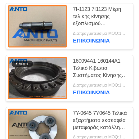
7I-1123 7I1123 Μέρη
τελικής κίνησης
εξοπλισμού
εξοπλισμού
Διαπραγματεύσιμα MOQ:1 ΤΕΜ
εξοπλισμού
ΕΠΙΚΟΙΝΩΝΙΑ
εξοπλισμού
εξοπλισμού
εξοπλισμού
160094A1 160144A1
εξοπλισμού
Τελικό Κιβώτιο
Συστήματος Κίνησης
Γρανάζι Εκσκαφέα
Διαπραγματεύσιμα MOQ:1 τεμ
Ανταλλακτικά
ΕΠΙΚΟΙΝΩΝΙΑ
Εφαρμόζεται σε
Sumitomo SH200
7Y-0645 7Y0645 Τελικά
εξαρτήματα εκσκαφέα
μεταφοράς κατάλληλα
για C9 3126B 325C
Διαπραγματεύσιμα MOQ:1 τεμ