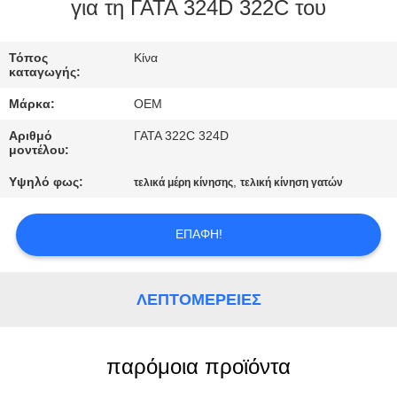
ΈΛΕΓΧΟΣ
για τη ΓΑΤΑ 324D 322C του
ΜΠΛΟΓΚ
Τόπος
Κίνα
καταγωγής:
Μάρκα:
OEM
SITEMAP
Αριθμό
ΓΑΤΑ 322C 324D
μοντέλου:
ΠΟΛΙΤΙΚΉ
Υψηλό φως:
,
τελικά μέρη κίνησης
τελική κίνηση γατών
ΑΠΟΡΡΉΤΟΥ
ΕΠΑΦΉ!
ΛΕΠΤΟΜΈΡΕΙΕΣ
παρόμοια προϊόντα