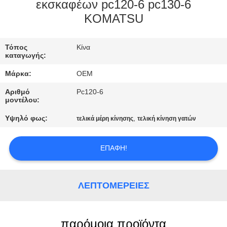
ΈΛΕΓΧΟΣ
εκσκαφέων pc120-6 pc130-6
KOMATSU
ΜΠΛΟΓΚ
Τόπος
Κίνα
καταγωγής:
SITEMAP
Μάρκα:
OEM
Αριθμό
Pc120-6
ΠΟΛΙΤΙΚΉ
μοντέλου:
ΑΠΟΡΡΉΤΟΥ
Υψηλό φως:
,
τελικά μέρη κίνησης
τελική κίνηση γατών
ΕΠΑΦΉ!
ΛΕΠΤΟΜΈΡΕΙΕΣ
παρόμοια προϊόντα