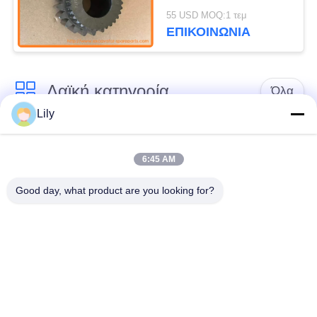
JCB, Ανταλλακτικά
55 USD MOQ:1 τεμ
Κιβωτίου Ταχυτήτων,
ΕΠΙΚΟΙΝΩΝΙΑ
Κατάλληλο για JS130
Λαϊκή κατηγορία
Όλα
Lily
Εκσκαφέας
Τελικό Drive
ανταλλακτικών
εκσκαφέων
6:45 AM
Good day, what product are you looking for?
εργαλείο
μέρη μηχανών
ταλάντευσης
εκσκαφέων
εκσκαφέων
Μηχανή ταξιδιού
Μηχανή ταλάντευσης
εκσκαφέων
εκσκαφέων