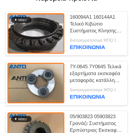
160094A1 160144A1
Τελικό Κιβώτιο
Συστήματος Κίνησης
Γρανάζι Εκσκαφέα
Διαπραγματεύσιμα MOQ:1 τεμ
Ανταλλακτικά
ΕΠΙΚΟΙΝΩΝΙΑ
Εφαρμόζεται σε
Sumitomo SH200
7Y-0645 7Y0645 Τελικά
εξαρτήματα εκσκαφέα
μεταφοράς κατάλληλα
για C9 3126B 325C
Διαπραγματεύσιμα MOQ:1 τεμ
328D LCR 330B
ΕΠΙΚΟΙΝΩΝΙΑ
05/903823 05903823
Γρανάζι Συστήματος
Ερπύστριας Εκσκαφέα