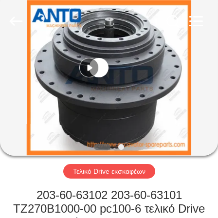
Anto
Machinery
Parts
Co.,Ltd..
All
Rights
Reserved.
ΣΠΊΤΙ
ΠΡΟΪΌΝΤΑ
ΠΕΡΊΠΟΥ
ΕΜΕΊΣ
ΓΎΡΟΣ
ΕΡΓΟΣΤΑΣΊΩΝ
Τελικό Drive εκσκαφέων
203-60-63102 203-60-63101
ΠΟΙΟΤΙΚΌΣ
TZ270B1000-00 pc100-6 τελικό Drive