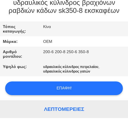
ΈΛΕΓΧΟΣ
υδραυλικός κύλινδρος βραχιόνων
ραβδιών κάδων sk350-8 εκσκαφέων
ΜΠΛΟΓΚ
Τόπος
Κίνα
καταγωγής:
SITEMAP
Μάρκα:
OEM
Αριθμό
200-6 200-8 250-6 350-8
ΠΟΛΙΤΙΚΉ
μοντέλου:
ΑΠΟΡΡΉΤΟΥ
Υψηλό φως:
,
υδραυλικός κύλινδρος πετρελαίου
υδραυλικός κύλινδρος γατών
ΕΠΑΦΉ!
ΛΕΠΤΟΜΈΡΕΙΕΣ