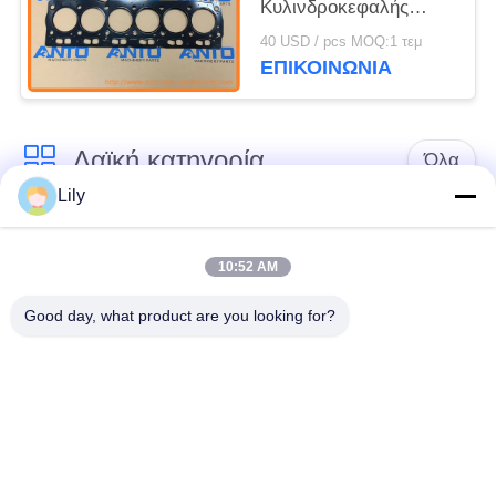
Κυλινδροκεφαλής
Ανταλλακτικά
40 USD / pcs MOQ:1 τεμ
Εκσκαφέα Κατάλληλο
ΕΠΙΚΟΙΝΩΝΙΑ
για C6.6 320D 320DL
Λαϊκή κατηγορία
Όλα
Lily
Εκσκαφέας
Τελικό Drive
ανταλλακτικών
εκσκαφέων
10:52 AM
Good day, what product are you looking for?
εργαλείο
μέρη μηχανών
ταλάντευσης
εκσκαφέων
εκσκαφέων
Μηχανή ταξιδιού
Μηχανή ταλάντευσης
εκσκαφέων
εκσκαφέων