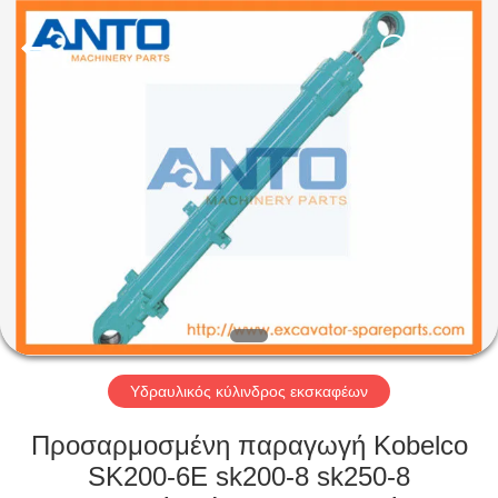
Anto
Machinery
Parts
Co.,Ltd..
All
Rights
Reserved.
ΣΠΊΤΙ
ΠΡΟΪΌΝΤΑ
ΠΕΡΊΠΟΥ
ΕΜΕΊΣ
ΓΎΡΟΣ
ΕΡΓΟΣΤΑΣΊΩΝ
Υδραυλικός κύλινδρος εκσκαφέων
Προσαρμοσμένη παραγωγή Kobelco
ΠΟΙΟΤΙΚΌΣ
SK200-6E sk200-8 sk250-8