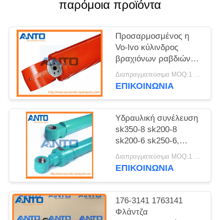
παρόμοια προϊόντα
Προσαρμοσμένος η
Vo-lvo κύλινδρος
βραχιόνων ραβδιών
κάδων εκσκαφέων
Διαπραγματεύσιμα MOQ:1 η/υ
υδραυλικός που
ΕΠΙΚΟΙΝΩΝΙΑ
εφαρμόζεται σε EC55
EC140 EC210 EC240
EC290 EC360 EC460
Υδραυλική συνέλευση
sk350-8 sk200-8
sk200-6 sk250-6,
ξύλινη συσκευασία
Διαπραγματεύσιμα MOQ:1 η/υ
κυλίνδρων εκσκαφέων
ΕΠΙΚΟΙΝΩΝΙΑ
Kobelco κιβωτίων
176-3141 1763141
Φλάντζα