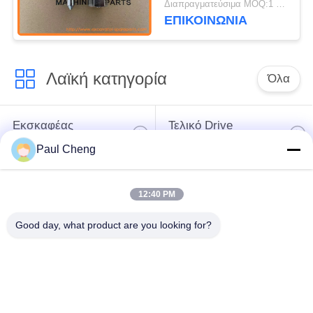
Διαπραγματεύσιμα MOQ:1 PCS
EC210C EC240C
ΕΠΙΚΟΙΝΩΝΙΑ
Λαϊκή κατηγορία
Όλα
Εκσκαφέας
Τελικό Drive
ανταλλακτικών
εκσκαφέων
Paul Cheng
εργαλείο
μέρη μηχανών
12:40 PM
ταλάντευσης
εκσκαφέων
εκσκαφέων
Good day, what product are you looking for?
Μηχανή ταξιδιού
Μηχανή ταλάντευσης
εκσκαφέων
εκσκαφέων