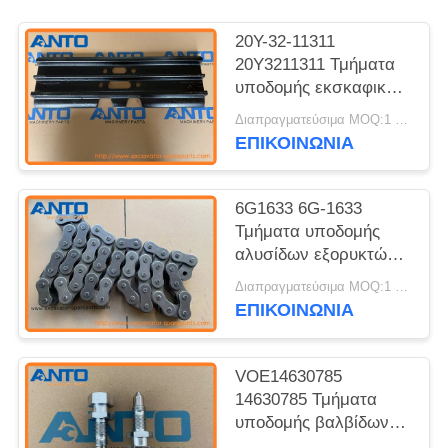
20Y-32-11311
20Y3211311 Τμήματα
υποδομής εκσκαφικής
μηχανής για
Διαπραγματεύσιμα MOQ:1 τεμ.
παπούτσια τροχιάς για
ΕΠΙΚΟΙΝΩΝΙΑ
την KOMATSU PC150
6G1633 6G-1633
Τμήματα υποδομής
αλυσίδων εξορυκτών
για 12G 12H 12H ES
Διαπραγματεύσιμα MOQ:1 PCS
12H NA 12K 130G
ΕΠΙΚΟΙΝΩΝΙΑ
VOE14630785
14630785 Τμήματα
υποδομής βαλβίδων
εκσκαφέων για