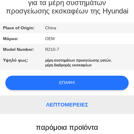
ΈΛΕΓΧΟΣ
για τα μέρη συστημάτων
προσγείωσης εκσκαφέων της Hyundai
ΜΠΛΟΓΚ
Place of Origin:
China
SITEMAP
Μάρκα:
OEM
Model Number:
R210-7
ΠΟΛΙΤΙΚΉ
Υψηλό φως:
,
μέρη συστημάτων προσγείωσης γατών
μέρη διαδρομής εκσκαφέων
ΑΠΟΡΡΉΤΟΥ
ΕΠΑΦΉ!
ΛΕΠΤΟΜΈΡΕΙΕΣ
παρόμοια προϊόντα