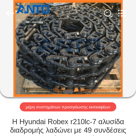
Anto
Machinery
Parts
Co.,Ltd..
All
Rights
Reserved.
ΣΠΊΤΙ
ΠΡΟΪΌΝΤΑ
ΠΕΡΊΠΟΥ
ΕΜΕΊΣ
ΓΎΡΟΣ
ΕΡΓΟΣΤΑΣΊΩΝ
μέρη συστημάτων προσγείωσης εκσκαφέων
Η Hyundai Robex r210lc-7 αλυσίδα
ΠΟΙΟΤΙΚΌΣ
διαδρομής λαδώνει με 49 συνδέσεις