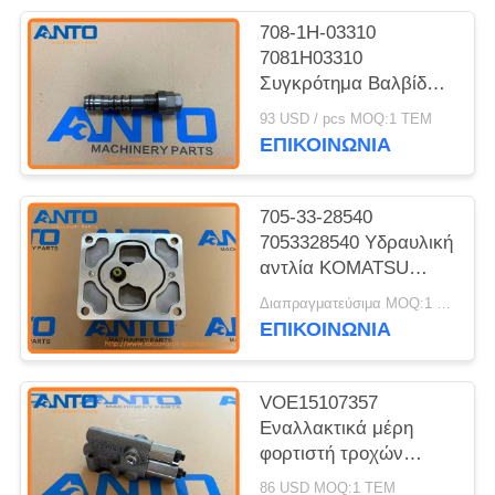
708-1H-03310
7081H03310
Συγκρότημα Βαλβίδας
KOMATSU
93 USD / pcs MOQ:1 ΤΕΜ
Ανταλλακτικά για
ΕΠΙΚΟΙΝΩΝΙΑ
Φορτωτή Τροχών
WA450 WA470 WA480
705-33-28540
7053328540 Υδραυλική
αντλία KOMATSU
Εναλλακτικά για
Διαπραγματεύσιμα MOQ:1 ΤΕΜ
φορτιστή τροχών
ΕΠΙΚΟΙΝΩΝΙΑ
WA350-3A WA380-3
VOE15107357
Εναλλακτικά μέρη
φορτιστή τροχών
βαλβίδων ελέγχου για
86 USD MOQ:1 ΤΕΜ