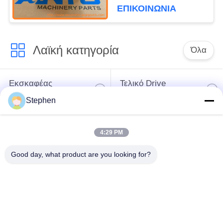
L45H L50F L110F
ΕΠΙΚΟΙΝΩΝΙΑ
L120F
Λαϊκή κατηγορία
Όλα
Εκσκαφέας
Τελικό Drive
ανταλλακτικών
εκσκαφέων
Stephen
εργαλείο
μέρη μηχανών
4:29 PM
ταλάντευσης
εκσκαφέων
εκσκαφέων
Good day, what product are you looking for?
Μηχανή ταξιδιού
Μηχανή ταλάντευσης
εκσκαφέων
εκσκαφέων
Ρουλεμάν
υδραυλική αντλία