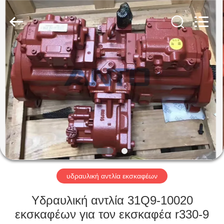
Anto
Machinery
Parts
Co.,Ltd..
All
Rights
Reserved.
ΣΠΊΤΙ
ΠΡΟΪΌΝΤΑ
ΠΕΡΊΠΟΥ
ΕΜΕΊΣ
ΓΎΡΟΣ
ΕΡΓΟΣΤΑΣΊΩΝ
υδραυλική αντλία εκσκαφέων
Υδραυλική αντλία 31Q9-10020
ΠΟΙΟΤΙΚΌΣ
εκσκαφέων για τον εκσκαφέα r330-9