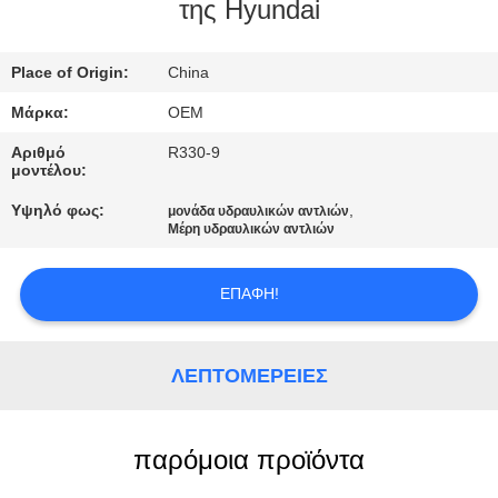
ΈΛΕΓΧΟΣ
της Hyundai
ΜΠΛΟΓΚ
Place of Origin:
China
Μάρκα:
OEM
SITEMAP
Αριθμό
R330-9
μοντέλου:
ΠΟΛΙΤΙΚΉ
Υψηλό φως:
,
μονάδα υδραυλικών αντλιών
Μέρη υδραυλικών αντλιών
ΑΠΟΡΡΉΤΟΥ
ΕΠΑΦΉ!
ΛΕΠΤΟΜΈΡΕΙΕΣ
παρόμοια προϊόντα