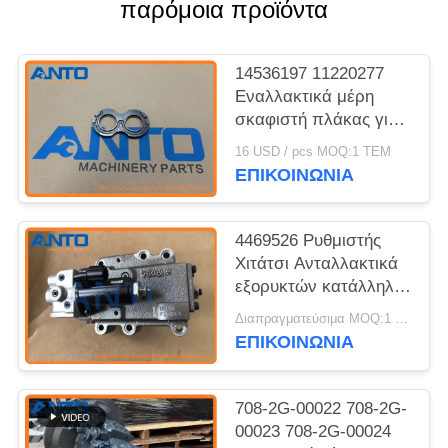
παρόμοια προϊόντα
14536197 11220277
Εναλλακτικά μέρη
σκαφιστή πλάκας για
EC140C EC160C
16 USD / pcs MOQ:1 ΤΕΜ
EC180C EC210B
ΕΠΙΚΟΙΝΩΝΙΑ
4469526 Ρυθμιστής
Χιτάτσι Ανταλλακτικά
εξορυκτών κατάλληλα
για ZX230 ZX240
Διαπραγματεύσιμα MOQ:1 τεμ
ZX330 ZX350 ZX450
ΕΠΙΚΟΙΝΩΝΙΑ
708-2G-00022 708-2G-
00023 708-2G-00024