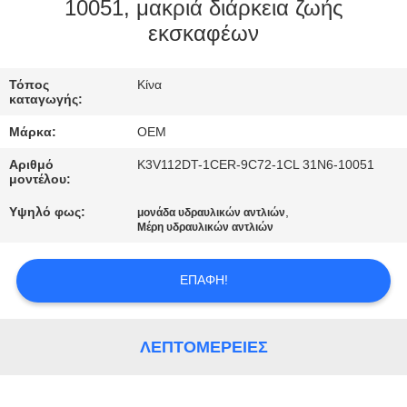
ΈΛΕΓΧΟΣ
10051, μακριά διάρκεια ζωής
εκσκαφέων
ΜΠΛΟΓΚ
Τόπος
Κίνα
καταγωγής:
SITEMAP
Μάρκα:
OEM
Αριθμό
K3V112DT-1CER-9C72-1CL 31N6-10051
ΠΟΛΙΤΙΚΉ
μοντέλου:
ΑΠΟΡΡΉΤΟΥ
Υψηλό φως:
,
μονάδα υδραυλικών αντλιών
Μέρη υδραυλικών αντλιών
ΕΠΑΦΉ!
ΛΕΠΤΟΜΈΡΕΙΕΣ