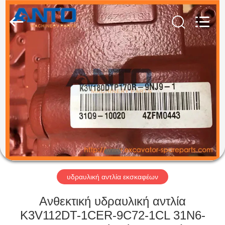
Anto
Machinery
Parts
Co.,Ltd..
All
Rights
Reserved.
ΣΠΊΤΙ
ΠΡΟΪΌΝΤΑ
ΠΕΡΊΠΟΥ
ΕΜΕΊΣ
ΓΎΡΟΣ
ΕΡΓΟΣΤΑΣΊΩΝ
υδραυλική αντλία εκσκαφέων
Ανθεκτική υδραυλική αντλία
ΠΟΙΟΤΙΚΌΣ
K3V112DT-1CER-9C72-1CL 31N6-