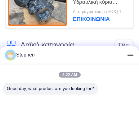
Υδραυλική κύρια
αντλία για PC300-7
Διαπραγματεύσιμα MOQ:1 PC
PC340-7 PC350-7
ΕΠΙΚΟΙΝΩΝΙΑ
Λαϊκή κατηγορία
Όλα
Stephen
Εκσκαφέας
Τελικό Drive
ανταλλακτικών
εκσκαφέων
8:22 AM
Good day, what product are you looking for?
εργαλείο
μέρη μηχανών
ταλάντευσης
εκσκαφέων
εκσκαφέων
Μηχανή ταξιδιού
Μηχανή ταλάντευσης
εκσκαφέων
εκσκαφέων