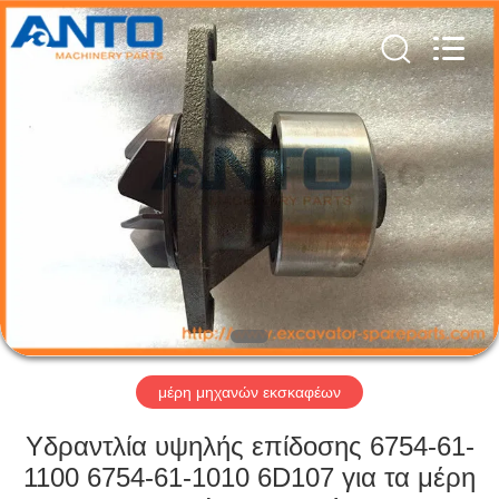
Anto
Machinery
Parts
Co.,Ltd..
All
Rights
Reserved.
ΣΠΊΤΙ
ΠΡΟΪΌΝΤΑ
ΠΕΡΊΠΟΥ
ΕΜΕΊΣ
ΓΎΡΟΣ
ΕΡΓΟΣΤΑΣΊΩΝ
μέρη μηχανών εκσκαφέων
Υδραντλία υψηλής επίδοσης 6754-61-
ΠΟΙΟΤΙΚΌΣ
1100 6754-61-1010 6D107 για τα μέρη