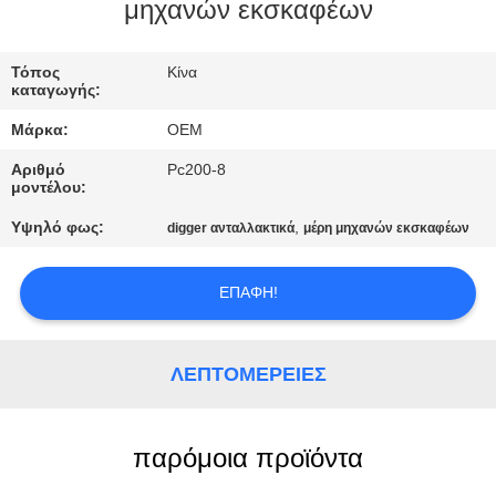
ΈΛΕΓΧΟΣ
μηχανών εκσκαφέων
ΜΠΛΟΓΚ
Τόπος
Κίνα
καταγωγής:
Μάρκα:
OEM
SITEMAP
Αριθμό
Pc200-8
μοντέλου:
ΠΟΛΙΤΙΚΉ
Υψηλό φως:
,
digger ανταλλακτικά
μέρη μηχανών εκσκαφέων
ΑΠΟΡΡΉΤΟΥ
ΕΠΑΦΉ!
ΛΕΠΤΟΜΈΡΕΙΕΣ
παρόμοια προϊόντα