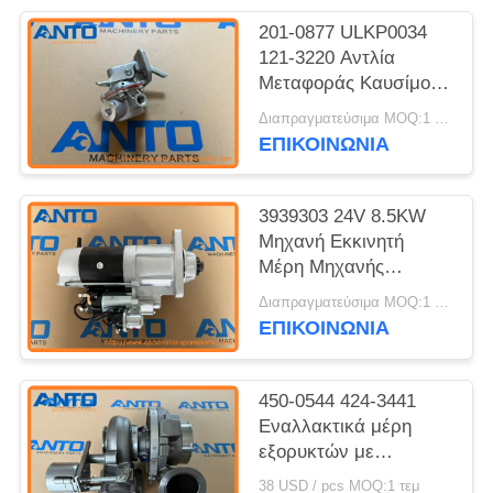
201-0877 ULKP0034
121-3220 Αντλία
Μεταφοράς Καυσίμου
Ανταλλακτικά
Διαπραγματεύσιμα MOQ:1 τεμ
Εκσκαφέα Κατάλληλο
ΕΠΙΚΟΙΝΩΝΙΑ
για 312B L C3.3
3939303 24V 8.5KW
Μηχανή Εκκινητή
Μέρη Μηχανής
Εκσκαφέα Ταιριάζει
Διαπραγματεύσιμα MOQ:1 τεμ
Για 6CT C8.3 37MT
ΕΠΙΚΟΙΝΩΝΙΑ
450-0544 424-3441
Εναλλακτικά μέρη
εξορυκτών με
τουρβοσυμπιεστή για
38 USD / pcs MOQ:1 τεμ