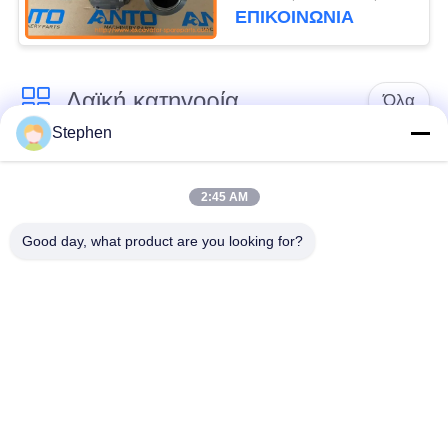
C15 735B 740B
ΕΠΙΚΟΙΝΩΝΙΑ
Λαϊκή κατηγορία
Όλα
Stephen
Εκσκαφέας
Τελικό Drive
ανταλλακτικών
εκσκαφέων
2:45 AM
Good day, what product are you looking for?
εργαλείο
μέρη μηχανών
ταλάντευσης
εκσκαφέων
εκσκαφέων
Μηχανή ταξιδιού
Μηχανή ταλάντευσης
εκσκαφέων
εκσκαφέων
Ρουλεμάν
υδραυλική αντλία