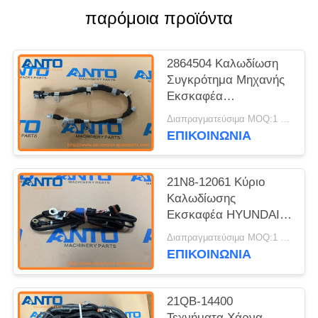
παρόμοια προϊόντα
2864504 Καλωδίωση
Συγκρότημα Μηχανής
Εκσκαφέα
Ανταλλακτικά
Διαπραγματεύσιμα MOQ:1 τεμ
Κατάλληλο για ISM11
ΕΠΙΚΟΙΝΩΝΙΑ
M11 QSM11
21N8-12061 Κύριο
Καλωδίωσης
Εκσκαφέα HYUNDAI
Ανταλλακτικά Για
Διαπραγματεύσιμα MOQ:1 τεμ
R305-7 R210LC-7
ΕΠΙΚΟΙΝΩΝΙΑ
21QB-14400
Τεχνήματα Χάρνα