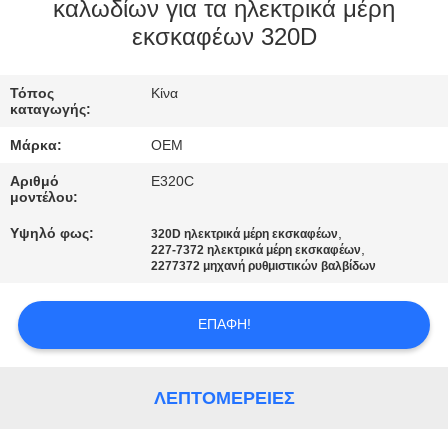
ΈΛΕΓΧΟΣ
καλωδίων για τα ηλεκτρικά μέρη
εκσκαφέων 320D
ΜΠΛΟΓΚ
Τόπος
Κίνα
καταγωγής:
SITEMAP
Μάρκα:
OEM
Αριθμό
E320C
ΠΟΛΙΤΙΚΉ
μοντέλου:
ΑΠΟΡΡΉΤΟΥ
Υψηλό φως:
,
320D ηλεκτρικά μέρη εκσκαφέων
,
227-7372 ηλεκτρικά μέρη εκσκαφέων
2277372 μηχανή ρυθμιστικών βαλβίδων
ΕΠΑΦΉ!
ΛΕΠΤΟΜΈΡΕΙΕΣ