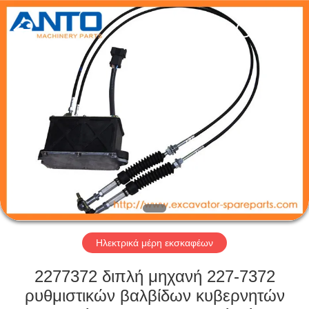
Anto
Machinery
Parts
Co.,Ltd..
All
Rights
Reserved.
ΣΠΊΤΙ
ΠΡΟΪΌΝΤΑ
ΠΕΡΊΠΟΥ
ΕΜΕΊΣ
ΓΎΡΟΣ
ΕΡΓΟΣΤΑΣΊΩΝ
Ηλεκτρικά μέρη εκσκαφέων
2277372 διπλή μηχανή 227-7372
ΠΟΙΟΤΙΚΌΣ
ρυθμιστικών βαλβίδων κυβερνητών