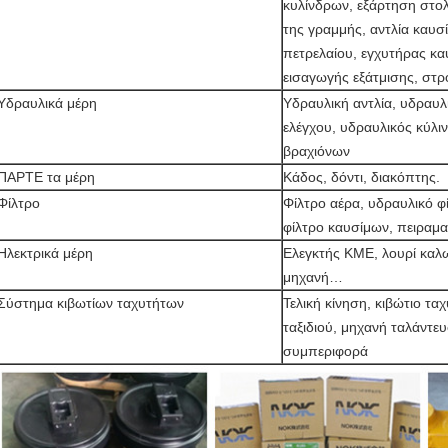
κυλίνδρων, εξάρτηση στο
της γραμμής, αντλία καυσί
πετρελαίου, εγχυτήρας κ
εισαγωγής εξάτμισης, στ
Υδραυλικά μέρη
Υδραυλική αντλία, υδραυλ
ελέγχου, υδραυλικός κύλ
βραχιόνων
ΠΑΡΤΕ τα μέρη
Κάδος, δόντι, διακόπτης.
Φίλτρο
Φίλτρο αέρα, υδραυλικό φί
φίλτρο καυσίμων, πειραμα
Ηλεκτρικά μέρη
Ελεγκτής ΚΜΕ, λουρί καλω
μηχανή…
Σύστημα κιβωτίων ταχυτήτων
Τελική κίνηση, κιβώτιο τ
ταξιδιού, μηχανή ταλάντευ
συμπεριφορά