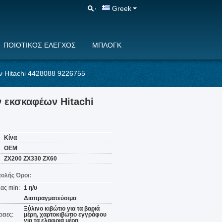
Greek
ΠΟΙΟΤΙΚΌΣ ΈΛΕΓΧΟΣ
ΜΠΛΟΓΚ
ν Hitachi 4428088 9226755
 εκσκαφέων Hitachi
Κίνα
OEM
ZX200 ZX330 ZX60
ολής Όροι:
ας min:
1 η/υ
Διαπραγματεύσιμα
Ξύλινο κιβώτιο για τα βαριά
ειες:
μέρη, χαρτοκιβώτιο εγγράφου
για τα ελαφριά μέρη