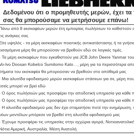
Δεδομένου ότι ο προμηθευτής μερών, έχει τ
σας θα μπορούσαμε να μετρήσουμε επάνω!
Πάνω από 8 εκσκαφέων μερών έτη εμπειρίας πωλήσεων το καθιστούν σ
τις ανάγκες σας
Είτε υψηλός - τα μέρη εκσκαφέων ποιοτικής αντικατάστασης ή τα γνήσι
εισαγόμενα μέρη θα μπορούσαν να βρεθούν εδώ σε λογικές τιμές.
- Τα μέρη εκσκαφέων που εγκαθιστούν για JCB John Deere Yanmar το
Vo-lvo Doosan Kobelco Sumitomo Kato…, μέρη για τα περισσότερα απ
σήματα του εκσκαφέα θα μπορούσαν να βρεθούν στο απόθεμά μας
- Μια αλυσίδα εφοδιασμού μερών εκσκαφέων στάσεων για σε, μέρη που 
εσείς μπορεί να βρεί εδώ
- Ο όρος πωλήσεών μας προσφέρει την αποδοτική υπηρεσία για κάθε π
- Ο όρος πωλήσεών μας προσφέρει την αποδοτική υπηρεσία για κάθε π
- Η αλυσίδα εφοδιασμού μας δεν έχει σταματήσει ποτέ την ενημέρωση, 
νέων μοντέλων μπόρεσε να βρεθεί στη αλυσίδα εφοδιασμού μας
- Έχουμε προσφέρει τις υπηρεσίες στην εγχώρια αγορά, Νοτιοανατολική
Νότια Αμερική, Αυστραλία, Μέση Ανατολή.