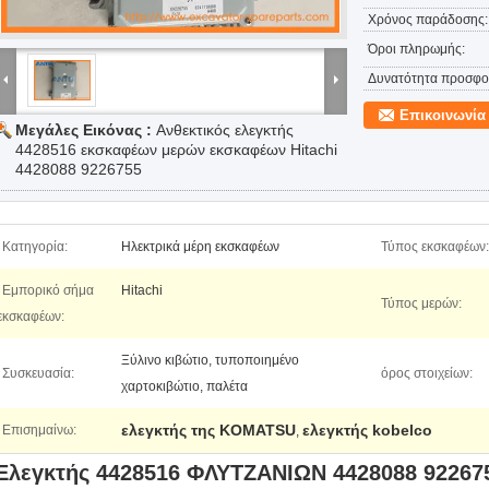
Χρόνος παράδοσης:
Όροι πληρωμής:
Δυνατότητα προσφο
Επικοινωνία
Μεγάλες Εικόνας :
Ανθεκτικός ελεγκτής
4428516 εκσκαφέων μερών εκσκαφέων Hitachi
4428088 9226755
Κατηγορία:
Ηλεκτρικά μέρη εκσκαφέων
Τύπος εκσκαφέων:
Εμπορικό σήμα
Hitachi
Τύπος μερών:
εκσκαφέων:
Ξύλινο κιβώτιο, τυποποιημένο
Συσκευασία:
όρος στοιχείων:
χαρτοκιβώτιο, παλέτα
ελεγκτής της KOMATSU
ελεγκτής kobelco
Επισημαίνω:
,
Ελεγκτής 4428516 ΦΛΥΤΖΑΝΙΩΝ 4428088 922675