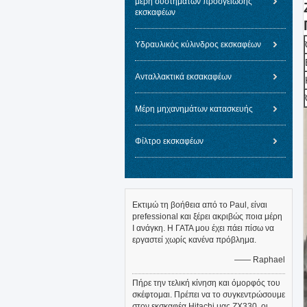
μέρη συστημάτων προσγείωσης
εκσκαφέων
Υδραυλικός κύλινδρος εκσκαφέων
Ανταλλακτικά εκσακαφέων
Μέρη μηχανημάτων κατασκευής
Φίλτρο εκσκαφέων
Εκτιμώ τη βοήθεια από το Paul, είναι
prefessional και ξέρει ακριβώς ποια μέρη
Ι ανάγκη. Η ΓΑΤΑ μου έχει πάει πίσω να
εργαστεί χωρίς κανένα πρόβλημα.
—— Raphael
Πήρε την τελική κίνηση και όμορφός του
σκέφτομαι. Πρέπει να το συγκεντρώσουμε
στον εκσκαφέα Hitachi μας ZX330, οι