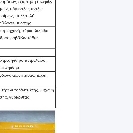
λισμάτων, εξάρτηση σκαφών
μων, υδραντλία, αντλία
αυσίμων, πολλαπλή
ροβιλοσυμπιεστής
ική μηχανή, κύρια βαλβίδα
ινδρος ραβδιών κάδων
λτρο, φίλτρο πετρελαίου,
τικό φίλτρο
δίων, αισθητήρας, accel
αχυτήτων ταλάντευσης, μηχανή
σης, γυρίζοντας