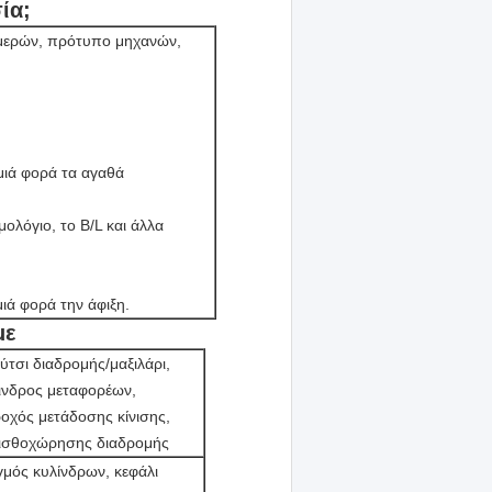
ία;
 μερών, πρότυπο μηχανών,
μιά φορά τα αγαθά
ολόγιο, το B/L και άλλα
ιά φορά την άφιξη.
με
τσι διαδρομής/μαξιλάρι,
λινδρος μεταφορέων,
οχός μετάδοσης κίνισης,
πισθοχώρησης διαδρομής
μός κυλίνδρων, κεφάλι