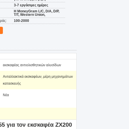
3-7 εργάσιμες ημέρες
Η MoneyGram L/C, D/A, D/P,
T/T, Western Union,
ράς:
100-2000
εκσκαφέας αντιολισθητικών αλυσίδων
Ανταλλακτικά εκσκαφέων, μέρη μηχανημάτων
κατασκευής
Νέα
5 για τον εκσκαφέα ZX200