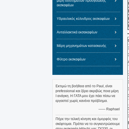
μέρη συστημάτων προσγείωσης
εκσκαφέων
Υδραυλικός κύλινδρος εκσκαφέων
Ανταλλακτικά εκσακαφέων
Μέρη μηχανημάτων κατασκευής
Φίλτρο εκσκαφέων
Εκτιμώ τη βοήθεια από το Paul, είναι
prefessional και ξέρει ακριβώς ποια μέρη
Ι ανάγκη. Η ΓΑΤΑ μου έχει πάει πίσω να
εργαστεί χωρίς κανένα πρόβλημα.
—— Raphael
Πήρε την τελική κίνηση και όμορφός του
σκέφτομαι. Πρέπει να το συγκεντρώσουμε
στον εκσκαφέα Hitachi μας ZX330, οι