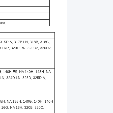
γιος
 315D Λ, 317B LN, 318B, 318C,
0D LRR, 320D RR, 320D2, 320D2
H, 140H ES, NA 140H, 143H, NA
LN, 324D LN, 325D, 325D Λ,
35H, NA 135H, 140G, 140H, 140H
 16G, NA 16H, 320B, 320C,