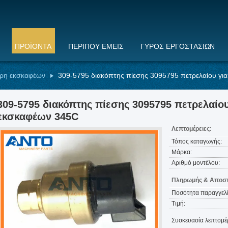
ΠΡΟΪΌΝΤΑ
ΠΕΡΊΠΟΥ ΕΜΕΊΣ
ΓΎΡΟΣ ΕΡΓΟΣΤΑΣΊΩΝ
έρη εκσκαφέων
309-5795 διακόπτης πίεσης 3095795 πετρελαίου για
309-5795 διακόπτης πίεσης 3095795 πετρελαίου
εκσκαφέων 345C
Λεπτομέρειες:
Τόπος καταγωγής:
Μάρκα:
Αριθμό μοντέλου:
Πληρωμής & Αποστ
Ποσότητα παραγγελί
Τιμή:
Συσκευασία λεπτομέρ