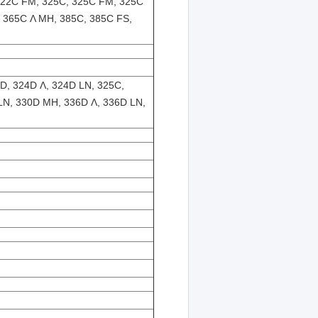
 322C FM, 325C, 325C FM, 325C
 365C Λ MH, 385C, 385C FS,
D, 324D Λ, 324D LN, 325C,
 LN, 330D MH, 336D Λ, 336D LN,