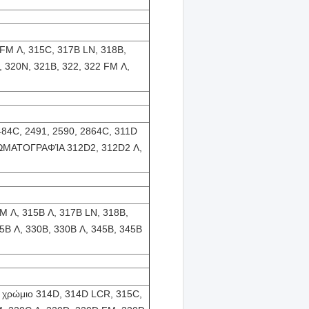
 FM Λ, 315C, 317B LN, 318B,
, 320N, 321B, 322, 322 FM Λ,
2484C, 2491, 2590, 2864C, 311D
ΧΡΩΜΑΤΟΓΡΑΦΊΑ 312D2, 312D2 Λ,
FM Λ, 315B Λ, 317B LN, 318B,
5B Λ, 330B, 330B Λ, 345B, 345B
, χρώμιο 314D, 314D LCR, 315C,