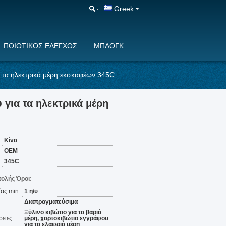
Greek
ΠΟΙΟΤΙΚΌΣ ΈΛΕΓΧΟΣ
ΜΠΛΟΓΚ
 τα ηλεκτρικά μέρη εκσκαφέων 345C
 για τα ηλεκτρικά μέρη
Κίνα
OEM
345C
ολής Όροι:
ας min:
1 η/υ
Διαπραγματεύσιμα
Ξύλινο κιβώτιο για τα βαριά
ειες:
μέρη, χαρτοκιβώτιο εγγράφου
για τα ελαφριά μέρη