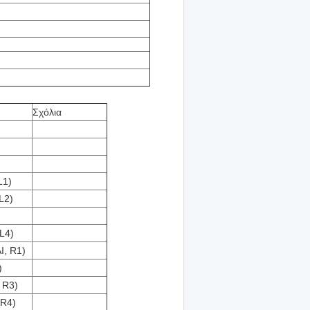
Σχόλια
L1)
L2)
L4)
, R1)
)
 R3)
R4)