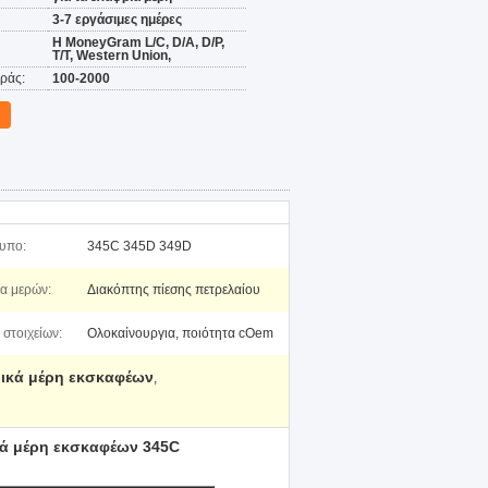
3-7 εργάσιμες ημέρες
Η MoneyGram L/C, D/A, D/P,
T/T, Western Union,
ράς:
100-2000
υπο:
345C 345D 349D
α μερών:
Διακόπτης πίεσης πετρελαίου
στοιχείων:
Ολοκαίνουργια, ποιότητα cOem
ρικά μέρη εκσκαφέων
,
ικά μέρη εκσκαφέων 345C