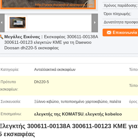
Χρόνος παράδοσης:
Όροι πληρωμής:
Δυνατότητα προσφο
Επικοινωνία
Μεγάλες Εικόνας :
Εκσκαφέας 300611-00138A
300611-00123 ελεγκτών ΚΜΕ για τη Daewoo
Doosan dh220-5 εκσκαφέας
Κατηγορία:
Ανταλλακτικά εκσκαφέων
Τύπο
Πρότυπο
Dh220-5
Τύπο
εκσκαφέων:
Συσκευασία:
Ξύλινο κιβώτιο, τυποποιημένο χαρτοκιβώτιο, παλέτα
όρος 
ελεγκτής της KOMATSU
ελεγκτής kobelco
Επισημαίνω:
,
Ελεγκτής 300611-00138A 300611-00123 ΚΜΕ γι
5 εκσκαφέας