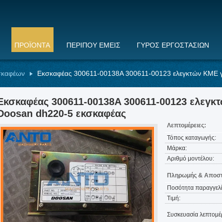
ΠΡΟΪΌΝΤΑ
ΠΕΡΊΠΟΥ ΕΜΕΊΣ
ΓΎΡΟΣ ΕΡΓΟΣΤΑΣΊΩΝ
σκαφέων
Εκσκαφέας 300611-00138A 300611-00123 ελεγκτών ΚΜΕ γ
Εκσκαφέας 300611-00138A 300611-00123 ελεγκ
Doosan dh220-5 εκσκαφέας
Λεπτομέρειες:
Τόπος καταγωγής:
Μάρκα:
Αριθμό μοντέλου:
Πληρωμής & Αποστ
Ποσότητα παραγγελί
Τιμή:
Συσκευασία λεπτομέρ