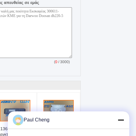
ας απευθείας σε εμάς
(
0
/ 3000)
Paul Cheng
13662 Ελεγκτής
21Q6-32180
εγκτής Εξόρυξης
Υπολογιστής