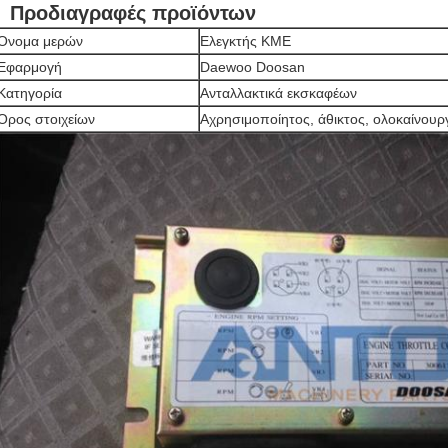
Προδιαγραφές προϊόντων
Όνομα μερών
Ελεγκτής ΚΜΕ
Εφαρμογή
Daewoo Doosan
Κατηγορία
Ανταλλακτικά εκσκαφέων
Όρος στοιχείων
Αχρησιμοποίητος, άθικτος, ολοκαίνουρ