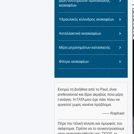
μέρη συστημάτων προσγείωσης
εκσκαφέων
Υδραυλικός κύλινδρος εκσκαφέων
Ανταλλακτικά εκσακαφέων
Μέρη μηχανημάτων κατασκευής
Φίλτρο εκσκαφέων
Εκτιμώ τη βοήθεια από το Paul, είναι
prefessional και ξέρει ακριβώς ποια μέρη
Ι ανάγκη. Η ΓΑΤΑ μου έχει πάει πίσω να
εργαστεί χωρίς κανένα πρόβλημα.
—— Raphael
Πήρε την τελική κίνηση και όμορφός του
σκέφτομαι. Πρέπει να το συγκεντρώσουμε
στον εκσκαφέα Hitachi μας ZX330, οι