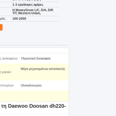
1-3 εργάσιμες ημέρες
Η MoneyGram L/C, D/A, D/P,
T/T, Western Union,
ράς:
100-2000
ς εκσκαφέων:
Υδραυλικό Εκσκαφέα
Μέρη μηχανημάτων κατασκευής
ς μερών:
στοιχείων:
Ολοκαίνουργιο
α τη Daewoo Doosan dh220-