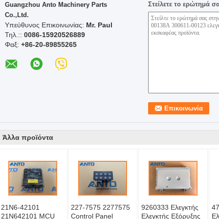
Στείλετε το ερώτημά σ
Guangzhou Anto Machinery Parts
Co.,Ltd.
Υπεύθυνος Επικοινωνίας:
Mr. Paul
Τηλ.::
0086-15920526889
Φαξ:
+86-20-89855265
Άλλα προϊόντα
21N6-42101
227-7575 2277575
9260333 Ελεγκτής
47
21N642101 MCU
Control Panel
Ελεγκτής Εξόρυξης
Ελ