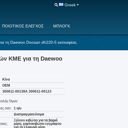
Greek
ΠΟΙΟΤΙΚΌΣ ΈΛΕΓΧΟΣ
ΜΠΛΟΓΚ
ια τη Daewoo Doosan dh220-5 εκσκαφέας
τών ΚΜΕ για τη Daewoo
Κίνα
OEM
300611-00138A 300611-00123
ολής Όροι:
ας min:
1 η/υ
Διαπραγματεύσιμα
Ξύλινο κιβώτιο για τα βαριά
ειες:
μέρη, χαρτοκιβώτιο εγγράφου
για τα ελαφριά μέρη