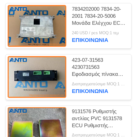
7834202000 7834-20-
2001 7834-20-5006
Μονάδα Ελέγχου ECU
Ανταλλακτικά
240 USD / pcs MOQ:1 τεμ
Εκσκαφέα KOMATSU
ΕΠΙΚΟΙΝΩΝΙΑ
για PC300-6
423-07-31563
4230731563
Εφοδιασμός πίνακα
ελέγχου για KOMATSU
Διαπραγματεύσιμα MOQ:1 τεμ
WA150 WA150PZ
ΕΠΙΚΟΙΝΩΝΙΑ
WA200 WA200PZ
9131576 Ρυθμιστής
αντλίας PVC 9131578
ECU Ρυθμιστής
κινητήρα για την
Διαπραγματεύσιμα MOQ:1 τεμ