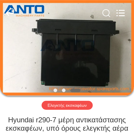
Anto
Machinery
Parts
Co.,Ltd..
All
Rights
Reserved.
ΣΠΊΤΙ
ΠΡΟΪΌΝΤΑ
ΠΕΡΊΠΟΥ
ΕΜΕΊΣ
ΓΎΡΟΣ
ΕΡΓΟΣΤΑΣΊΩΝ
Ελεγκτής εκσκαφέων
Hyundai r290-7 μέρη αντικατάστασης
ΠΟΙΟΤΙΚΌΣ
εκσκαφέων, υπό όρους ελεγκτής αέρα