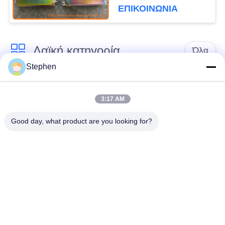
HITACHI EX120-3
ΕΠΙΚΟΙΝΩΝΙΑ
Ρυθμιστής σκάφους
Λαϊκή κατηγορία
Όλα
Stephen
Εκσκαφέας
Τελικό Drive
ανταλλακτικών
εκσκαφέων
3:17 AM
Good day, what product are you looking for?
εργαλείο
μέρη μηχανών
ταλάντευσης
εκσκαφέων
εκσκαφέων
Μηχανή ταξιδιού
Μηχανή ταλάντευσης
εκσκαφέων
εκσκαφέων
Ρουλεμάν
υδραυλική αντλία