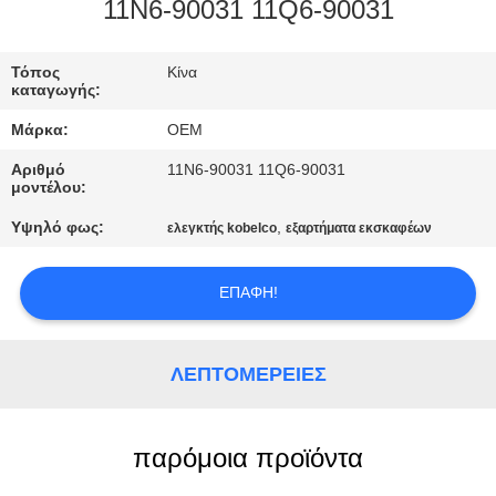
ΈΛΕΓΧΟΣ
11N6-90031 11Q6-90031
ΜΠΛΟΓΚ
Τόπος
Κίνα
καταγωγής:
Μάρκα:
OEM
SITEMAP
Αριθμό
11N6-90031 11Q6-90031
μοντέλου:
ΠΟΛΙΤΙΚΉ
Υψηλό φως:
,
ελεγκτής kobelco
εξαρτήματα εκσκαφέων
ΑΠΟΡΡΉΤΟΥ
ΕΠΑΦΉ!
ΛΕΠΤΟΜΈΡΕΙΕΣ
παρόμοια προϊόντα