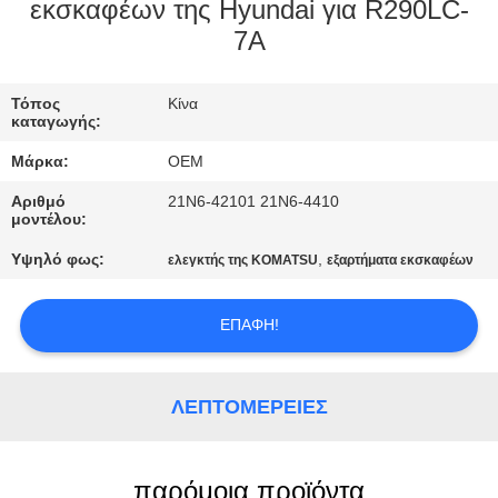
ΈΛΕΓΧΟΣ
εκσκαφέων της Hyundai για R290LC-
7A
ΜΠΛΟΓΚ
Τόπος
Κίνα
καταγωγής:
SITEMAP
Μάρκα:
OEM
Αριθμό
21N6-42101 21N6-4410
ΠΟΛΙΤΙΚΉ
μοντέλου:
ΑΠΟΡΡΉΤΟΥ
Υψηλό φως:
,
ελεγκτής της KOMATSU
εξαρτήματα εκσκαφέων
ΕΠΑΦΉ!
ΛΕΠΤΟΜΈΡΕΙΕΣ
παρόμοια προϊόντα