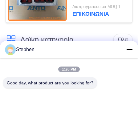
Ανταλλακτικά
Διαπραγματεύσιμα MOQ:1 τεμ
Εκσκαφέα KOMATSU
ΕΠΙΚΟΙΝΩΝΙΑ
Για PC228 PC228US
Λαϊκή κατηγορία
Όλα
Stephen
Εκσκαφέας
Τελικό Drive
ανταλλακτικών
εκσκαφέων
1:20 PM
Good day, what product are you looking for?
εργαλείο
μέρη μηχανών
ταλάντευσης
εκσκαφέων
εκσκαφέων
Μηχανή ταξιδιού
Μηχανή ταλάντευσης
εκσκαφέων
εκσκαφέων