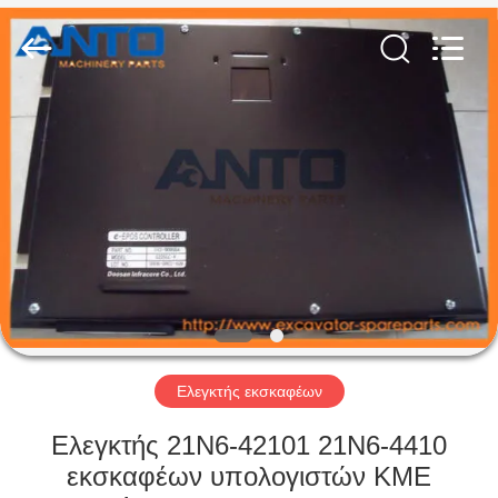
Anto
Machinery
Parts
Co.,Ltd..
All
Rights
Reserved.
ΣΠΊΤΙ
ΠΡΟΪΌΝΤΑ
ΠΕΡΊΠΟΥ
ΕΜΕΊΣ
ΓΎΡΟΣ
ΕΡΓΟΣΤΑΣΊΩΝ
Ελεγκτής εκσκαφέων
Ελεγκτής 21N6-42101 21N6-4410
ΠΟΙΟΤΙΚΌΣ
εκσκαφέων υπολογιστών ΚΜΕ