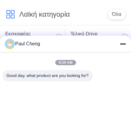
EC460
Λαϊκή κατηγορία
Όλα
Εκσκαφέας
Τελικό Drive
ανταλλακτικών
εκσκαφέων
Paul Cheng
εργαλείο
μέρη μηχανών
9:29 AM
ταλάντευσης
εκσκαφέων
εκσκαφέων
Good day, what product are you looking for?
Μηχανή ταξιδιού
Μηχανή ταλάντευσης
εκσκαφέων
εκσκαφέων
Ρουλεμάν
υδραυλική αντλία
εκσκαφέων
εκσκαφέων