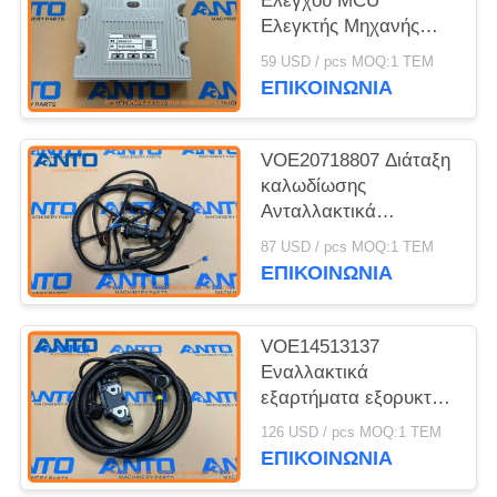
Ελέγχου MCU
Ελεγκτής Μηχανής
HYUNDAI
59 USD / pcs MOQ:1 ΤΕΜ
Ανταλλακτικά για
ΕΠΙΚΟΙΝΩΝΙΑ
Εκσκαφέα R160LC9
R180LC9
VOE20718807 Διάταξη
καλωδίωσης
Ανταλλακτικά
εκσκαφέα Κατάλληλο
87 USD / pcs MOQ:1 ΤΕΜ
για EC210 EC240
ΕΠΙΚΟΙΝΩΝΙΑ
EC290 EC360
VOE14513137
Εναλλακτικά
εξαρτήματα εξορυκτών
με καλωδίωση,
126 USD / pcs MOQ:1 ΤΕΜ
κατάλληλα για EC210
ΕΠΙΚΟΙΝΩΝΙΑ
EC240 EC290 EC360