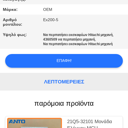
ΈΛΕΓΧΟΣ
Μάρκα:
OEM
ΜΠΛΟΓΚ
Αριθμό
Ex200-5
μοντέλου:
Υψηλό φως:
,
Να περπατήσει εκσκαφέων Hitachi μηχανή
SITEMAP
,
4360509 να περπατήσει μηχανή
Να περπατήσει εκσκαφέων Hitachi μηχανή
ΠΟΛΙΤΙΚΉ
ΕΠΑΦΉ!
ΑΠΟΡΡΉΤΟΥ
ΛΕΠΤΟΜΈΡΕΙΕΣ
παρόμοια προϊόντα
21Q5-32101 Μονάδα