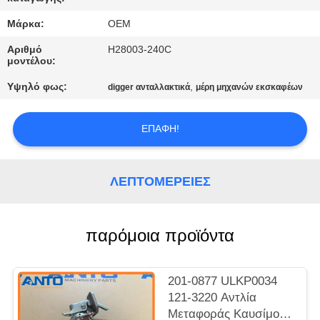
ΈΛΕΓΧΟΣ
Μάρκα:
OEM
ΜΠΛΟΓΚ
Αριθμό
H28003-240C
μοντέλου:
Υψηλό φως:
,
digger ανταλλακτικά
μέρη μηχανών εκσκαφέων
SITEMAP
ΕΠΑΦΉ!
ΠΟΛΙΤΙΚΉ
ΑΠΟΡΡΉΤΟΥ
ΛΕΠΤΟΜΈΡΕΙΕΣ
παρόμοια προϊόντα
201-0877 ULKP0034
121-3220 Αντλία
Μεταφοράς Καυσίμου