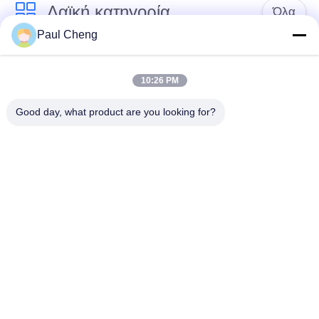
Λαϊκή κατηγορία
Όλα
Paul Cheng
Εκσκαφέας
Τελικό Drive
ανταλλακτικών
εκσκαφέων
10:26 PM
Good day, what product are you looking for?
εργαλείο
μέρη μηχανών
ταλάντευσης
εκσκαφέων
εκσκαφέων
Μηχανή ταξιδιού
Μηχανή ταλάντευσης
εκσκαφέων
εκσκαφέων
Ρουλεμάν
υδραυλική αντλία
εκσκαφέων
εκσκαφέων