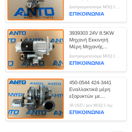
Ανταλλακτικά
Διαπραγματεύσιμα MOQ:1 τεμ
Εκσκαφέα Κατάλληλο
ΕΠΙΚΟΙΝΩΝΙΑ
για 312B L C3.3
3939303 24V 8.5KW
Μηχανή Εκκινητή
Μέρη Μηχανής
Εκσκαφέα Ταιριάζει
Διαπραγματεύσιμα MOQ:1 τεμ
Για 6CT C8.3 37MT
ΕΠΙΚΟΙΝΩΝΙΑ
450-0544 424-3441
Εναλλακτικά μέρη
εξορυκτών με
τουρβοσυμπιεστή για
38 USD / pcs MOQ:1 τεμ
C15 735B 740B
ΕΠΙΚΟΙΝΩΝΙΑ