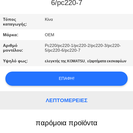
ΈΛΕΓΧΟΣ
6/pc220-7
ΜΠΛΟΓΚ
Τόπος
Κίνα
καταγωγής:
Μάρκα:
OEM
SITEMAP
Αριθμό
Pc220/pc220-1/pc220-2/pc220-3/pc220-
μοντέλου:
5/pc220-6/pc220-7
ΠΟΛΙΤΙΚΉ
Υψηλό φως:
,
ελεγκτής της KOMATSU
εξαρτήματα εκσκαφέων
ΑΠΟΡΡΉΤΟΥ
ΕΠΑΦΉ!
ΛΕΠΤΟΜΈΡΕΙΕΣ
παρόμοια προϊόντα