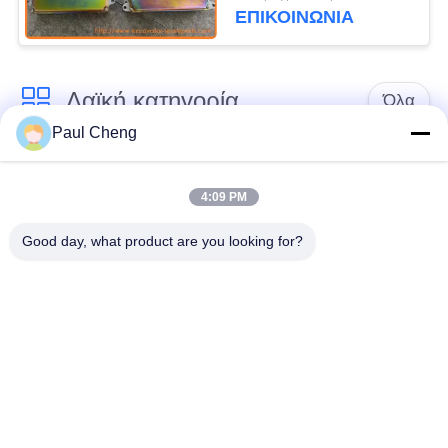
HITACHI EX120-3
ΕΠΙΚΟΙΝΩΝΙΑ
Ρυθμιστής σκάφους
Λαϊκή κατηγορία
Όλα
Paul Cheng
Εκσκαφέας
Τελικό Drive
ανταλλακτικών
εκσκαφέων
4:09 PM
Good day, what product are you looking for?
εργαλείο
μέρη μηχανών
ταλάντευσης
εκσκαφέων
εκσκαφέων
Μηχανή ταξιδιού
Μηχανή ταλάντευσης
εκσκαφέων
εκσκαφέων
Ρουλεμάν
υδραυλική αντλία