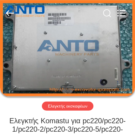
Anto
Machinery
Parts
Co.,Ltd..
All
Rights
Reserved.
ΣΠΊΤΙ
ΠΡΟΪΌΝΤΑ
ΠΕΡΊΠΟΥ
ΕΜΕΊΣ
ΓΎΡΟΣ
ΕΡΓΟΣΤΑΣΊΩΝ
Ελεγκτής εκσκαφέων
Ελεγκτής Komastu για pc220/pc220-
ΠΟΙΟΤΙΚΌΣ
1/pc220-2/pc220-3/pc220-5/pc220-