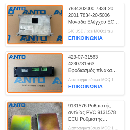
7834202000 7834-20-
2001 7834-20-5006
Μονάδα Ελέγχου ECU
Ανταλλακτικά
240 USD / pcs MOQ:1 τεμ
Εκσκαφέα KOMATSU
ΕΠΙΚΟΙΝΩΝΙΑ
για PC300-6
423-07-31563
4230731563
Εφοδιασμός πίνακα
ελέγχου για KOMATSU
Διαπραγματεύσιμα MOQ:1 τεμ
WA150 WA150PZ
ΕΠΙΚΟΙΝΩΝΙΑ
WA200 WA200PZ
9131576 Ρυθμιστής
αντλίας PVC 9131578
ECU Ρυθμιστής
κινητήρα για την
Διαπραγματεύσιμα MOQ:1 τεμ