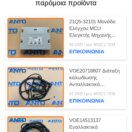
παρόμοια προϊόντα
21Q5-32101 Μονάδα
Ελέγχου MCU
Ελεγκτής Μηχανής
HYUNDAI
59 USD / pcs MOQ:1 ΤΕΜ
Ανταλλακτικά για
ΕΠΙΚΟΙΝΩΝΙΑ
Εκσκαφέα R160LC9
R180LC9
VOE20718807 Διάταξη
καλωδίωσης
Ανταλλακτικά
εκσκαφέα Κατάλληλο
87 USD / pcs MOQ:1 ΤΕΜ
για EC210 EC240
ΕΠΙΚΟΙΝΩΝΙΑ
EC290 EC360
VOE14513137
Εναλλακτικά