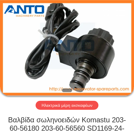
Anto
Machinery
Parts
Co.,Ltd..
All
Rights
Reserved.
ΣΠΊΤΙ
ΠΡΟΪΌΝΤΑ
ΠΕΡΊΠΟΥ
ΕΜΕΊΣ
ΓΎΡΟΣ
ΕΡΓΟΣΤΑΣΊΩΝ
Ηλεκτρικά μέρη εκσκαφέων
Βαλβίδα σωληνοειδών Komastu 203-
ΠΟΙΟΤΙΚΌΣ
60-56180 203-60-56560 SD1169-24-