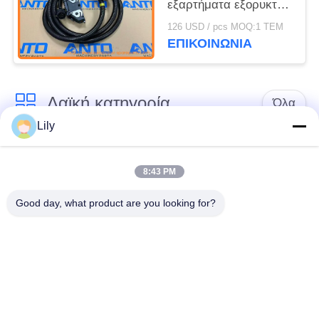
εξαρτήματα εξορυκτών
με καλωδίωση,
126 USD / pcs MOQ:1 ΤΕΜ
κατάλληλα για EC210
ΕΠΙΚΟΙΝΩΝΙΑ
EC240 EC290 EC360
EC460
Λαϊκή κατηγορία
Όλα
Lily
Εκσκαφέας
Τελικό Drive
ανταλλακτικών
εκσκαφέων
8:43 PM
Good day, what product are you looking for?
εργαλείο
μέρη μηχανών
ταλάντευσης
εκσκαφέων
εκσκαφέων
Μηχανή ταξιδιού
Μηχανή ταλάντευσης
εκσκαφέων
εκσκαφέων