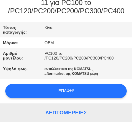
ΈΛΕΓΧΟΣ
11 για PC100 το
/PC120/PC200/PC200/PC300/PC400
ΜΠΛΟΓΚ
Τόπος
Κίνα
καταγωγής:
SITEMAP
Μάρκα:
OEM
Αριθμό
PC100 το
ΠΟΛΙΤΙΚΉ
μοντέλου:
/PC120/PC200/PC200/PC300/PC400
ΑΠΟΡΡΉΤΟΥ
Υψηλό φως:
,
ανταλλακτικά της KOMATSU
aftermarket της KOMATSU μέρη
ΕΠΑΦΉ!
ΛΕΠΤΟΜΈΡΕΙΕΣ