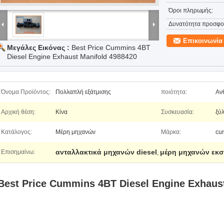
Όροι πληρωμής:
Δυνατότητα προσφο
Επικοινωνία
Μεγάλες Εικόνας :
Best Price Cummins 4BT
Diesel Engine Exhaust Manifold 4988420
Όνομα Προϊόντος:
Πολλαπλή εξάτμισης
ποιότητα:
Αν
Αρχική θέση:
Κίνα
Συσκευασία:
ξύλ
Κατάλογος:
Μέρη μηχανών
Μάρκα:
cu
ανταλλακτικά μηχανών diesel
μέρη μηχανών εκ
Επισημαίνω:
,
Best Price Cummins 4BT Diesel Engine Exhaus