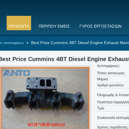
ΠΡΟΪΌΝΤΑ
ΠΕΡΊΠΟΥ ΕΜΕΊΣ
ΓΎΡΟΣ ΕΡΓΟΣΤΑΣΊΩΝ
ών εκσκαφέων
Best Price Cummins 4BT Diesel Engine Exhaust Mani
Best Price Cummins 4BT Diesel Engine Exhaus
Λεπτομέρειες:
Τόπος καταγωγής:
Μάρκα:
Αριθμό μοντέλου:
Πληρωμής & Αποστ
Ποσότητα παραγγελί
Τιμή:
Συσκευασία λεπτομέρ
Χρόνος παράδοσης: