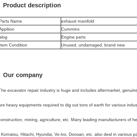
Product description
Parts Name
exhaust manifold
Appliion
Cummins
alog
Engine parts
Item Condition
Unused, undamaged, brand new
Our company
The excavator repair industry is huge and includes aftermarket, genuin
are heavy equipments required to dig out tons of earth for various industr
construction, mining, agriculture, etc. Many leading manufacturers of 
, Komatsu, Hitachi, Hyundai, Vo-lvo, Doosan, etc. also deal in various