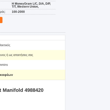
Η MoneyGram L/C, D/A, D/P,
T/T, Western Union,
ράς:
100-2000
θεκτικός
ινος ή ως απαιτήσεις σας
mmins
σκαφέων
t Manifold 4988420