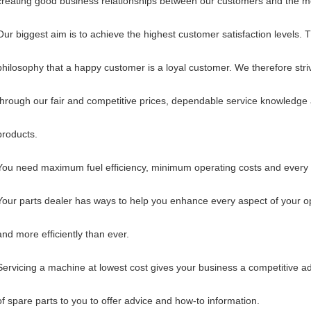
creating good business relationships between our customers and the m
Our biggest aim is to achieve the highest customer satisfaction levels. 
philosophy that a happy customer is a loyal customer. We therefore st
through our fair and competitive prices, dependable service knowledge a
products.
You need maximum fuel efficiency, minimum operating costs and every 
Your parts dealer has ways to help you enhance every aspect of your op
and more efficiently than ever.
Servicing a machine at lowest cost gives your business a competitive a
of spare parts to you to offer advice and how-to information.