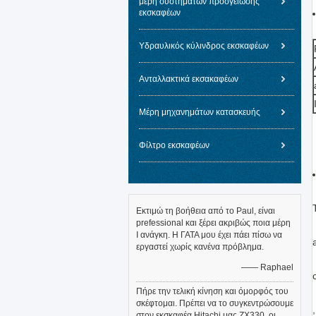
μέρη συστημάτων προσγείωσης
εκσκαφέων
Υδραυλικός κύλινδρος εκσκαφέων
Ανταλλακτικά εκσακαφέων
Μέρη μηχανημάτων κατασκευής
Φίλτρο εκσκαφέων
Εκτιμώ τη βοήθεια από το Paul, είναι
prefessional και ξέρει ακριβώς ποια μέρη
Ι ανάγκη. Η ΓΑΤΑ μου έχει πάει πίσω να
εργαστεί χωρίς κανένα πρόβλημα.
—— Raphael
Πήρε την τελική κίνηση και όμορφός του
σκέφτομαι. Πρέπει να το συγκεντρώσουμε
στον εκσκαφέα Hitachi μας ZX330, οι