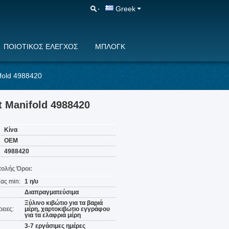
Greek
ΠΟΙΟΤΙΚΌΣ ΈΛΕΓΧΟΣ
ΜΠΛΟΓΚ
fold 4988420
t Manifold 4988420
Κίνα
OEM
4988420
ολής Όροι:
ας min:
1 η/υ
Διαπραγματεύσιμα
Ξύλινο κιβώτιο για τα βαριά
ειες:
μέρη, χαρτοκιβώτιο εγγράφου
για τα ελαφριά μέρη
3-7 εργάσιμες ημέρες